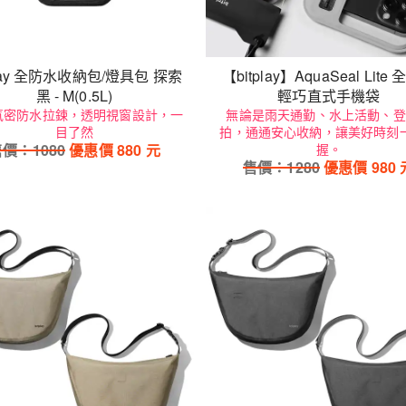
play 全防水收納包/燈具包 探索
【bitplay】AquaSeal Lite
黑 - M(0.5L)
輕巧直式手機袋
氣密防水拉鍊，透明視窗設計，一
無論是雨天通勤、水上活動、登
目了然
拍，通通安心收納，讓美好時刻
售價：
1080
優惠價
880
元
握。
售價：
1280
優惠價
980