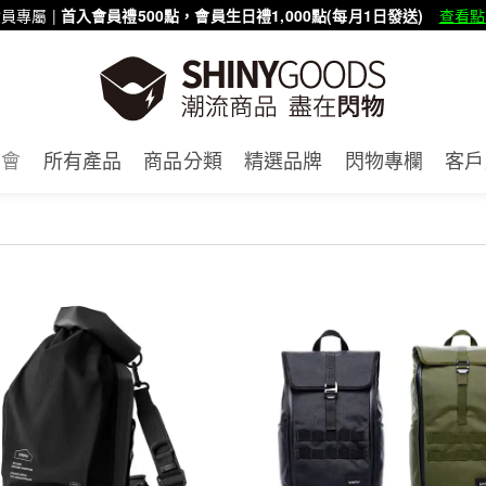
員專屬 |
首入會員禮500點，會員生日禮1,000點(每月1日發送)
查看點
賣會
所有產品
商品分類
精選品牌
閃物專欄
客戶