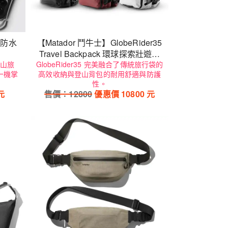
 全防水
【Matador 鬥牛士】GlobeRider35
Travel Backpack 環球探索壯遊背
山旅
GlobeRider35 完美融合了傳統旅行袋的
包35L
一機掌
高效收納與登山背包的耐用舒適與防護
性。
元
售價：
12800
優惠價
10800
元