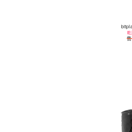
bitp
乾
售