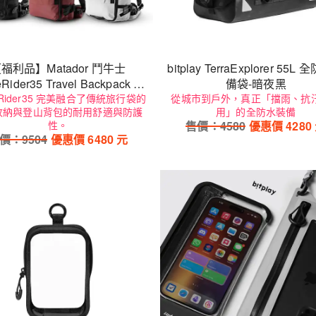
福利品】Matador 鬥牛士
bitplay TerraExplorer 55L
Rider35 Travel Backpack 環
備袋-暗夜黑
eRider35 完美融合了傳統旅行袋的
球探索壯遊背包35L
從城市到戶外，真正「擋雨、抗
收納與登山背包的耐用舒適與防護
用」的全防水裝備
性。
售價：
4580
優惠價
4280
價：
9504
優惠價
6480
元