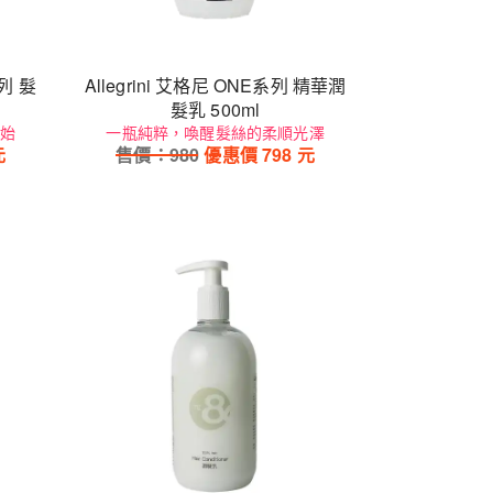
系列 髮
Allegrini 艾格尼 ONE系列 精華潤
髮乳 500ml
始
一瓶純粹，喚醒髮絲的柔順光澤
元
售價：
980
優惠價
798
元