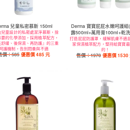
erma 兒童私密慕斯 150ml
Derma 寶寶屁屁水嫩呵護組
幼兒童設計的私密處潔淨慕斯，捨
露500ml+萬用膏100ml+乾
必要的化學添加，採用植萃配方，
打造屁屁防護罩，緩解肌膚不適感
乳250ml)
先舒緩、後保濕、再防護』的三重
家保濕植萃配方，堅持給寶寶最
呵護機制，告別悶養與不適
的！
售價：
585
優惠價
485
元
售價：
1970
優惠價
1530