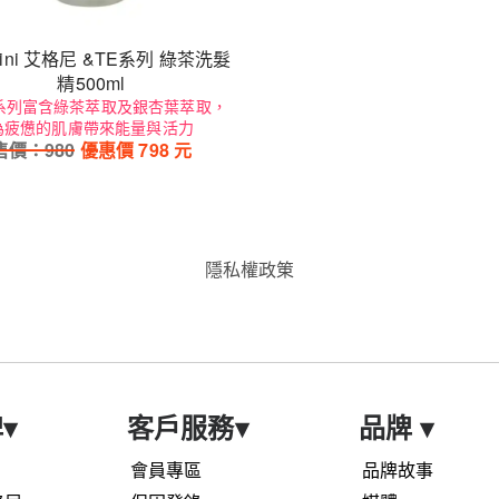
grini 艾格尼 &TE系列 綠茶洗髮
精500ml
 系列富含綠茶萃取及銀杏葉萃取，
為疲憊的肌膚帶來能量與活力
售價：
980
優惠價
798
元
隱私權政䇿
牌
▾
客戶服務
▾
品牌
▾
會員專區
品牌故事