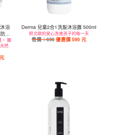
(沐浴
Derma 兒童2合1洗髮沐浴露 500ml
洗防護
把北歐的安心洗進孩子的每一天
售價：
690
優惠價
590
元
。 獨
天然
元