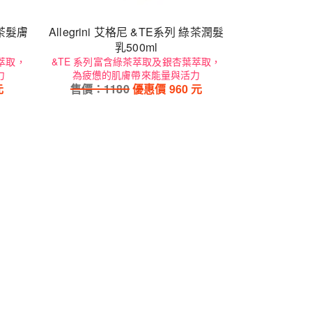
綠茶髮膚
Allegrini 艾格尼 &TE系列 綠茶潤髮
乳500ml
萃取，
&TE 系列富含綠茶萃取及銀杏葉萃取，
力
為疲憊的肌膚帶來能量與活力
元
售價：
1180
優惠價
960
元