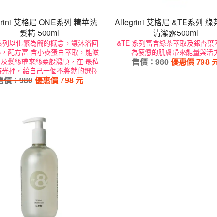
egrini 艾格尼 ONE系列 精華洗
Allegrini 艾格尼 &TE系列 
髮精 500ml
清潔露500ml
E系列以化繁為簡的概念，讓沐浴回
&TE 系列富含綠茶萃取及銀杏葉
粹，配方富 含小麥蛋白萃取，能滋
為疲憊的肌膚帶來能量與活
膚及髮絲帶來絲柔般滑順，在 最私
售價：
980
優惠價
798
時光裡，給自己一個不將就的選擇
售價：
980
優惠價
798
元