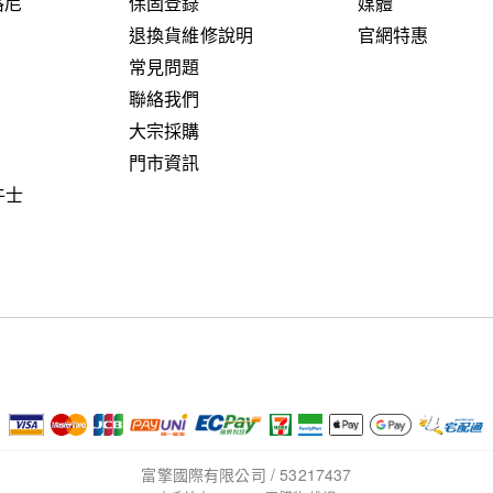
艾格尼
保固登錄
媒體
退換貨維修說明
官網特惠
常見問題
聯絡我們
大宗採購
門市資訊
鬥牛士
富擎國際有限公司 / 53217437