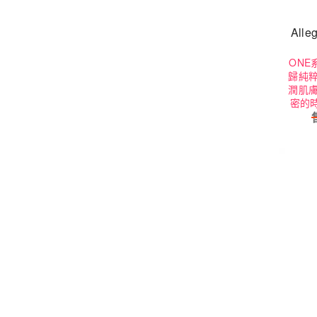
All
ON
歸純
潤肌
密的