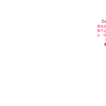
D
專為
棄不
以『