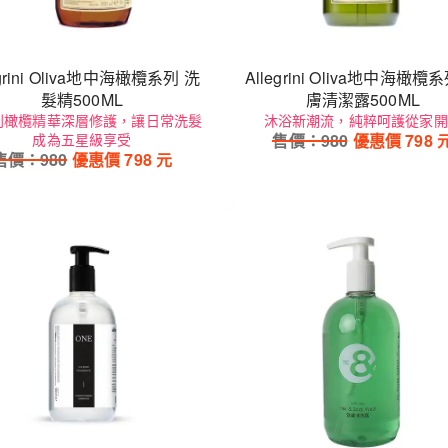
va地中海橄欖系列 洗
Allegrini Oliva地中海橄欖
髮精500ML
膚清潔露500ML
利橄欖精華深層修護，讓日常洗髮
沐浴新潮流，純粹呵護從家開
成為五星級享受
售價：
980
優惠價
798
售價：
980
優惠價
798
元