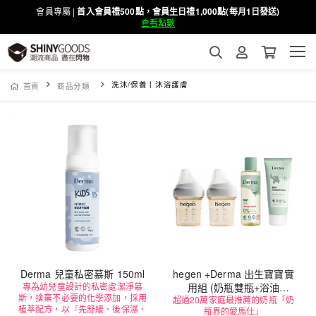
會員專屬 |
首入會員禮500點，會員生日禮1,000點(每月1日發送)
查看點數
洗沐/保養丨沐浴護膚
首頁
商品分類
Derma 兒童私密慕斯 150ml
hegen +Derma 出生寶寶實
專為幼兒童設計的私密處潔淨慕
用組 (奶瓶雙瓶+浴油
斯，捨棄不必要的化學添加，採用
超過20萬家庭最推薦的奶瓶「奶
150ml+萬用膏100ml)
植萃配方，以『先舒緩、後保濕、
瓶界的愛馬仕」