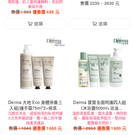
再防護』的三重呵護機制，告別悶
售價
2230
-
2630
元
養與不適
售價：
585
優惠價
485
元
選購
選購
Derma 大地 Eco 身體保養三
Derma 寶寶全面呵護四入組
入組(護手霜75ml*2+保濕乳
(沐浴露500ml+浴油
沉靜式沐浴，感受純淨的私密呵護
400ml)
溫和清潔肌膚，鎖水滋養，預防乾
150ml+護膚霜100ml+萬用膏
5大世界級認證，獨一無二的平價
燥。 獨家保濕植萃配方，堅持給
100ml)
純素洗護品
寶寶最天然的！
售價：
1840
優惠價
1660
元
售價：
2060
優惠價
1600
元