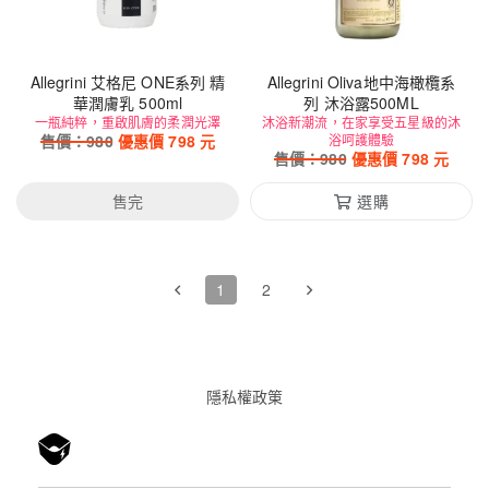
Allegrini 艾格尼 ONE系列 精
Allegrini Oliva地中海橄欖系
華潤膚乳 500ml
列 沐浴露500ML
一瓶純粹，重啟肌膚的柔潤光澤
沐浴新潮流，在家享受五星級的沐
售價：
980
優惠價
798
元
浴呵護體驗
售價：
980
優惠價
798
元
售完
選購
1
2
隱私權政䇿