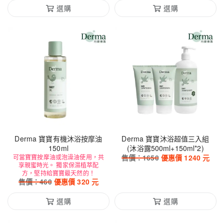
選購
選購
Derma 寶寶有機沐浴按摩油
Derma 寶寶沐浴超值三入組
150ml
(沐浴露500ml+150ml*2)
可當寶寶按摩油或泡澡油使用，共
售價：
1650
優惠價
1240
元
享親蜜時光。 獨家保濕植萃配
方，堅持給寶寶最天然的！
售價：
460
優惠價
320
元
選購
選購