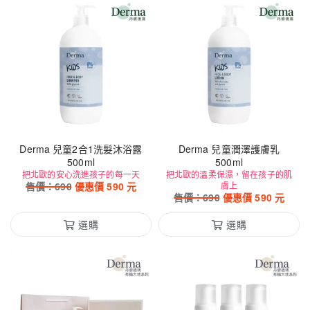
Derma 兒童2合1洗髮沐浴露
Derma 兒童潤澤護膚乳
500ml
500ml
把北歐的安心洗進孩子的每一天
把北歐的溫柔保濕，留在孩子的肌
售價：
690
優惠價
590
元
膚上
售價：
690
優惠價
590
元
選購
選購