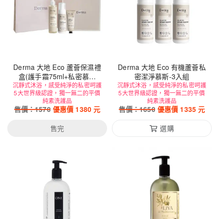
Derma 大地 Eco 蘆薈保濕禮
Derma 大地 Eco 有機蘆薈私
盒(護手霜75ml+私密慕斯
密潔淨慕斯-3入組
沉靜式沐浴，感受純淨的私密呵護
150ml+潔顏露200ml)
沉靜式沐浴，感受純淨的私密呵護
5大世界級認證，獨一無二的平價
5大世界級認證，獨一無二的平價
純素洗護品
純素洗護品
售價：
1570
優惠價
1380
元
售價：
1650
優惠價
1335
元
售完
選購