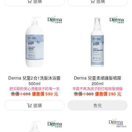
選購
選購
Derma 兒童2合1洗髮沐浴露
Derma 兒童柔順護髮噴霧
500ml
200ml
把北歐的安心洗進孩子的每一天
早晨不再為孩子的打結頭髮煩惱
售價：
690
優惠價
590
元
售價：
380
優惠價
290
元
選購
售完