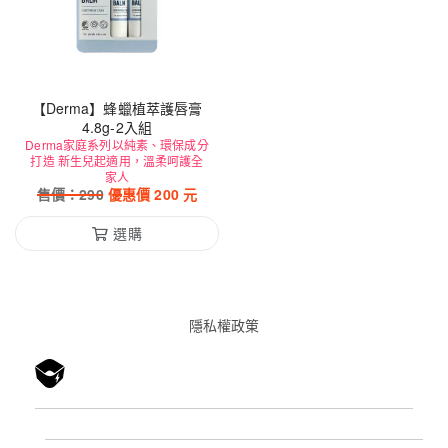
【Derma】蜂蠟植萃護唇膏
4.8g-2入組
Derma家庭系列以純素、環保成分
打造 新生兒起適用，溫柔呵護全
家人
售價：
290
優惠價
200
元
選購
隱私權政䇿