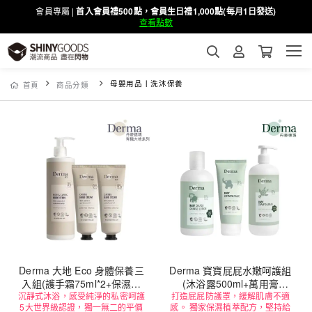
會員專屬 |
首入會員禮500點，會員生日禮1,000點(每月1日發送)
查看點數
母嬰用品丨洗沐保養
首頁
商品分類
Derma 大地 Eco 身體保養三
Derma 寶寶屁屁水嫩呵護組
入組(護手霜75ml*2+保濕乳
(沐浴露500ml+萬用膏
沉靜式沐浴，感受純淨的私密呵護
400ml)
打造屁屁防護罩，緩解肌膚不適
100ml+乾洗防護乳250ml)
5大世界級認證，獨一無二的平價
感。 獨家保濕植萃配方，堅持給