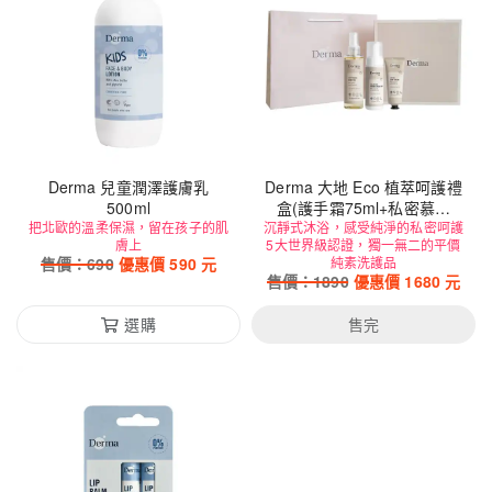
Derma 兒童潤澤護膚乳
Derma 大地 Eco 植萃呵護禮
500ml
盒(護手霜75ml+私密慕斯
把北歐的溫柔保濕，留在孩子的肌
沉靜式沐浴，感受純淨的私密呵護
150ml+護膚油150ml)
膚上
5大世界級認證，獨一無二的平價
售價：
690
優惠價
590
元
純素洗護品
售價：
1890
優惠價
1680
元
選購
售完