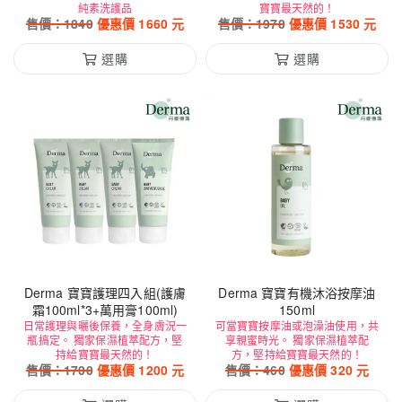
純素洗護品
寶寶最天然的！
售價：
1840
優惠價
1660
元
售價：
1970
優惠價
1530
元
選購
選購
Derma 寶寶護理四入組(護膚
Derma 寶寶有機沐浴按摩油
霜100ml*3+萬用膏100ml)
150ml
日常護理與曬後保養，全身膚況一
可當寶寶按摩油或泡澡油使用，共
瓶搞定。 獨家保濕植萃配方，堅
享親蜜時光。 獨家保濕植萃配
持給寶寶最天然的！
方，堅持給寶寶最天然的！
售價：
1700
優惠價
1200
元
售價：
460
優惠價
320
元