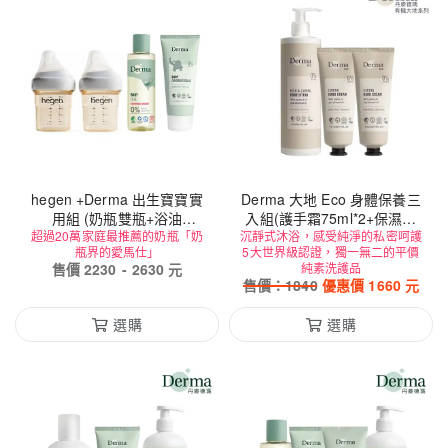
hegen +Derma 出生寶寶實
Derma 大地 Eco 身體保養三
用組 (奶瓶雙瓶+浴油
入組(護手霜75ml*2+保濕乳
超過20萬家庭最推薦的奶瓶「奶
150ml+萬用膏100ml)
沉靜式沐浴，感受純淨的私密呵護
400ml)
瓶界的愛馬仕」
5大世界級認證，獨一無二的平價
售價
2230
-
2630
元
純素洗護品
售價：
1840
優惠價
1660
元
選購
選購