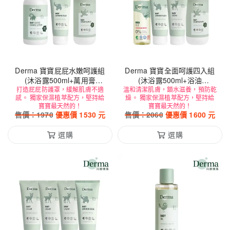
Derma 寶寶屁屁水嫩呵護組
Derma 寶寶全面呵護四入組
(沐浴露500ml+萬用膏
(沐浴露500ml+浴油
打造屁屁防護罩，緩解肌膚不適
100ml+乾洗防護乳250ml)
溫和清潔肌膚，鎖水滋養，預防乾
150ml+護膚霜100ml+萬用膏
感。 獨家保濕植萃配方，堅持給
燥。 獨家保濕植萃配方，堅持給
100ml)
寶寶最天然的！
寶寶最天然的！
售價：
1970
優惠價
1530
元
售價：
2060
優惠價
1600
元
選購
選購