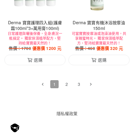
Derma 寶寶護理四入組(護膚
Derma 寶寶有機沐浴按摩油
霜100ml*3+萬用膏100ml)
150ml
日常護理與曬後保養，全身膚況一
可當寶寶按摩油或泡澡油使用，共
瓶搞定。 獨家保濕植萃配方，堅
享親蜜時光。 獨家保濕植萃配
持給寶寶最天然的！
方，堅持給寶寶最天然的！
售價：
1700
優惠價
1200
元
售價：
460
優惠價
320
元
選購
選購
1
2
3
隱私權政䇿