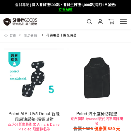
會員專屬 |
首入會員禮500點，會員生日禮1,000點(每月1日發送)
查看點數
母嬰用品丨嬰兒用品
首頁
商品分類
Poled AIRLUV5 Donut 智能
Poled 汽車座椅防踢墊
風扇涼感墊-精靈派對
來自韓國Hyundai現代汽車團隊研
發
西班牙影像藝術家 Anna & Daniel
售價：
880
優惠價
680
元
✕ Poled 限量聯名款