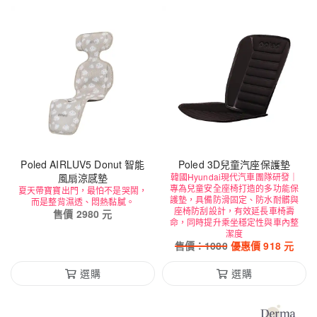
Poled AIRLUV5 Donut 智能
Poled 3D兒童汽座保護墊
風扇涼感墊
韓國Hyundai現代汽車團隊研發｜
專為兒童安全座椅打造的多功能保
夏天帶寶寶出門，最怕不是哭鬧，
護墊，具備防滑固定、防水耐髒與
而是整背濕透、悶熱黏膩。
座椅防刮設計，有效延長車椅壽
售價
2980
元
命，同時提升乘坐穩定性與車內整
潔度
售價：
1080
優惠價
918
元
選購
選購