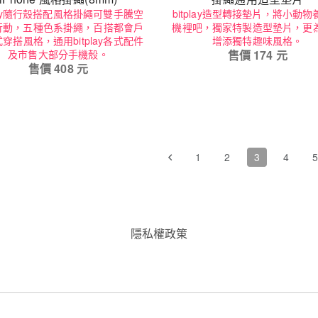
play隨行殼搭配風格掛繩可雙手騰空
bitplay造型轉接墊片，將小動
行動，五種色系掛繩，百搭都會戶
機裡吧，獨家特製造型墊片，更
穿搭風格，通用bitplay各式配件
增添獨特趣味風格。
及市售大部分手機殼。
售價
174
元
售價
408
元
1
2
3
4
隱私權政䇿