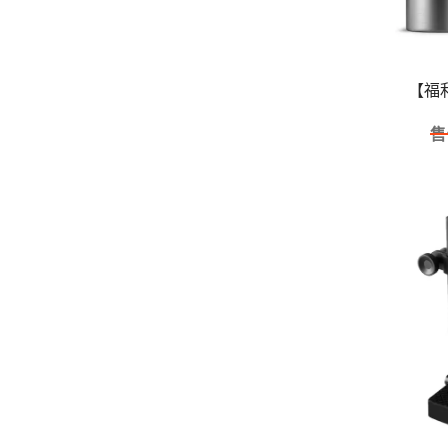
【福利
售