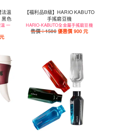
爾法溫
【福利品B級】HARIO KABUTO
l 黑色
手搖磨豆機
溫 一
HARIO-KABUTO全金屬手搖磨豆機
售價：
1500
優惠價
900
元
元