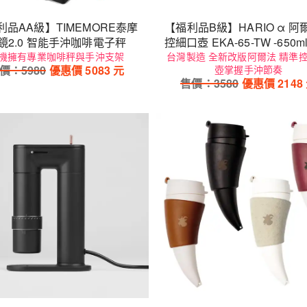
利品AA級】TIMEMORE泰摩
【福利品B級】HARIO α 阿
鏡2.0 智能手沖咖啡電子秤
控細口壺 EKA-65-TW -650m
機擁有專業咖啡秤與手沖支架
台灣製造 全新改版阿爾法 精準控
價：
5980
優惠價
5083
元
壺掌握手沖節奏
售價：
3580
優惠價
2148