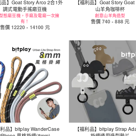
】Goat Story Arco 2合1外
【福利品】Goat Story Goat
調式電動手搖磨豆機
山羊角咖啡杯
型態磨豆機，手磨及電磨一次擁
創意山羊角造型
有！
售價
740
-
888
元
售價
12220
-
14100
元
品】bitplay WanderCase
【福利品】bitplay Strap Ada
iPhone 風格掛繩(8mm)
掛繩通用造型墊片