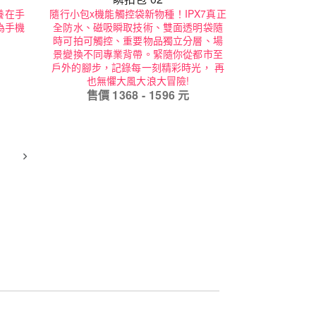
物養在手
隨行小包x機能觸控袋新物種！IPX7真正
為手機
全防水、磁吸瞬取技術、雙面透明袋隨
時可拍可觸控、重要物品獨立分層、場
景變換不同專業背帶。緊隨你從都市至
戶外的腳步，記錄每一刻精彩時光， 再
也無懼大風大浪大冒險!
售價
1368
-
1596
元
5