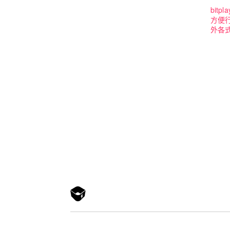
bit
方便
外各式