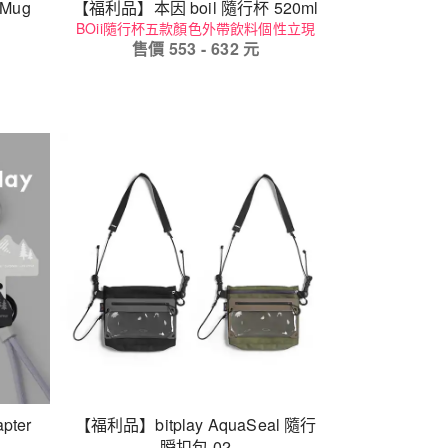
 Mug
【福利品】本因 boil 隨行杯 520ml
BOii隨行杯五款顏色外帶飲料個性立現
售價
553
-
632
元
pter
【福利品】bitplay AquaSeal 隨行
瞬扣包 02