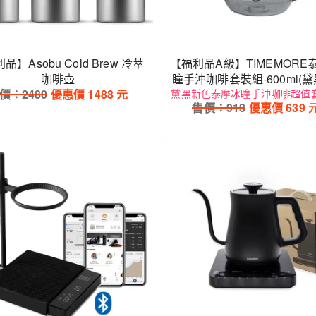
品】Asobu Cold Brew 冷萃
【福利品A級】TIMEMORE
咖啡壺
瞳手沖咖啡套裝組-600ml(黛
價：
2480
優惠價
1488
元
黛黑新色泰摩冰瞳手沖咖啡超值
(玻璃分享壺600ml+PC濾杯0
售價：
913
優惠價
639