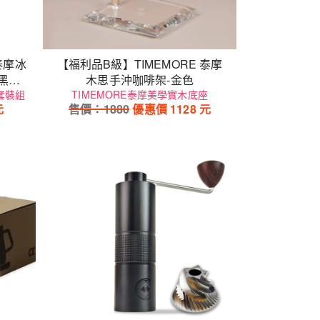
泰摩冰
【福利品B級】TIMEMORE 泰摩
黑色)
木思手沖咖啡架-金色
套裝組
2號)
TIMEMORE泰摩美學實木底座
元
售價：
1880
優惠價
1128
元