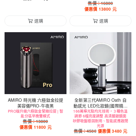
售價：
16800
優惠價
13800
元
選購
選購
AMIRO 時光機 六極鈦金拉提
全新第三代AMIRO Oath 自
美容儀PRO-午夜黑
動感光 LED化妝鏡(國際精裝
PRO版升級六極鈦金緊緻拉提 | 智
166萬導光點均光技術，３種色溫
彩盒版)-雲貝白
能分區早晚雙模式
調節 6檔亮度調整 高清鍍銀鏡面
售價：
13800
矽膠吸盤穩固耐用、智能感應啟閉
光源
優惠價
11800
元
售價：
4580
優惠價
3480
元