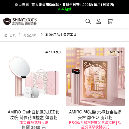
會員專屬 |
首入會員禮500點，會員生日禮1,000點(每月1日發送)
查看點數
彩妝/用品丨美容工具
首頁
商品分類
AMIRO Oath自動感光LED化
AMIRO 時光機 六極鈦金拉提
妝鏡-綺夢花園禮盒-薄霧粉
美容儀PRO-腮紅粉
加贈 磁吸式放大鏡
PRO版升級六極鈦金緊緻拉提 | 智
售價
3980
元
能分區早晚雙模式