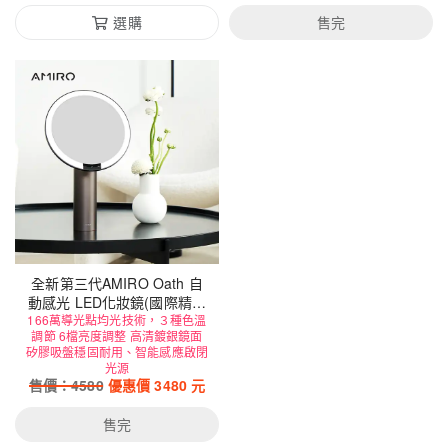
選購
售完
全新第三代AMIRO Oath 自
動感光 LED化妝鏡(國際精裝
166萬導光點均光技術，３種色溫
彩盒版)-黛麗黑
調節 6檔亮度調整 高清鍍銀鏡面
矽膠吸盤穩固耐用、智能感應啟閉
光源
售價：
4580
優惠價
3480
元
售完