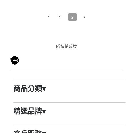
1
2
隱私權政䇿
商品分類
▾
精選品牌
▾