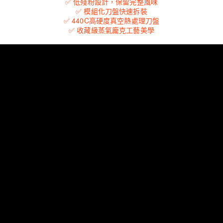
✅ 低殘粉設計，保留完整風味
✅ 模組化刀盤快速拆裝
✅ 440C高硬度真空熱處理刀盤
✅ 收藏級蒸氣龐克工藝美學