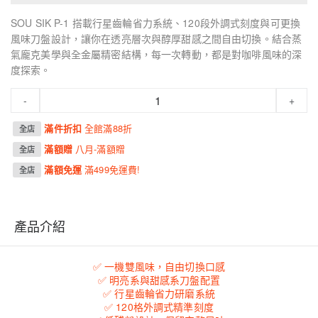
SOU SIK P-1 搭載行星齒輪省力系統、120段外調式刻度與可更換
風味刀盤設計，讓你在透亮層次與醇厚甜感之間自由切換。結合蒸
氣龐克美學與全金屬精密結構，每一次轉動，都是對咖啡風味的深
度探索。
-
+
滿件折扣
全館滿88折
全店
滿額贈
八月-滿額贈
全店
滿額免運
滿499免運費!
全店
產品介紹
✅ 一機雙風味，自由切換口感
✅ 明亮系與甜感系刀盤配置
✅ 行星齒輪省力研磨系統
✅ 120格外調式精準刻度