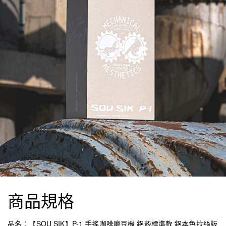
商品規格
品名：【SOU SIK】P-1 手搖咖啡磨豆機 鋁殼標準款 鋁本色拉絲版