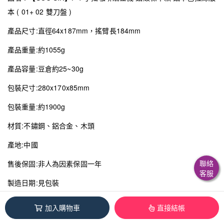
本 ( 01+ 02 雙刀盤 )
產品尺寸:直徑64x187mm，搖臂長184mm
產品重量:約1055g
產品容量:豆倉約25~30g
包裝尺寸:280x170x85mm
包裝重量:約1900g
材質:不鏽鋼、鋁合金、木頭
產地:中國
聯絡
售後保固:非人為因素保固一年
客服
製造日期:見包裝
包裝內容物:手搖磨豆機x1、六角板手x1、替換膠圈x2、備用螺絲
加入購物車
直接結帳
x1、內磨心02x1、外磨心02x1、說明書