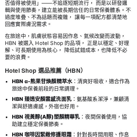
否值得被使用」——不追逐短期流行， 而是以研發邏
輯與使用節奏，建立能被長期信任的日常保養體系。不
過度堆疊、不為話題而複雜， 讓每一項配方都清楚地
回應實際膚況需求。
在旅途中，肌膚狀態容易因作息、氣候改變而波動，
HBN 被選入 Hotel Shop 的品項， 正是以穩定、好理
解、可長期使用為核心， 降低試錯成本，也降低不必
要的浪費。
Hotel Shop 選品推薦（HBN）
HBN α-熊果苷煥顏精萃水
：清爽好吸收，適合作為
旅途中保養前段的日常調理。
HBN 臻透安顏雲感洗面乳
：氨基酸系潔淨，兼顧清
潔與舒適膚感，外宿也好用。
HBN 視黃醇(A醇)塑顏精華乳
：夜間保養使用，協
助建立穩定保養節奏。
HBN 咖啡因緊緻修護眼霜
：針對長時間用眼、作息