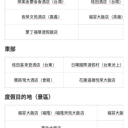
榮美金鬱金香酒店（台南）
桂田酒店（台南）
長榮文苑酒店（嘉義）
福容大飯店（高雄）
墾丁福華渡假飯店
東部
桂田喜來登酒店（台東）
日暉國際渡假村（台東池上）
娜路彎大酒店（會館）
花蓮遠雄悅來大飯店
度假目的地（景區）
福容大飯店（福隆）/福隆貝悅大飯店
福容大飯店
富信大飯店