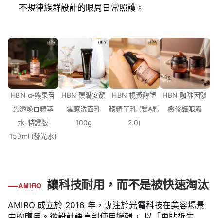
不規律族群設計的眼周日常照護。
HBN α-熊果苷
HBN 臻潤安顏
HBN 視黃醇塑
HBN 咖啡因緊
光透煥白精萃
雲感洗面乳
顏精華乳 (雙A乳
緻修護眼霜
水-特證版
100g
2.0)
150ml (發光水)
讓科技耐用，而不是被快速淘汰
AMIRO
AMIRO 成立於 2016 年，專注於光電科技在美容場景
中的應用。從設計語言到使用邏輯， 以「更貼近生