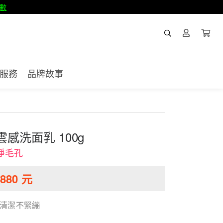
數
服務
品牌故事
感洗面乳 100g
淨毛孔
880
元
和清潔不緊繃