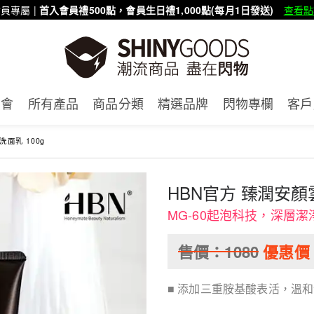
員專屬 |
首入會員禮500點，會員生日禮1,000點(每月1日發送)
查看點
賣會
所有產品
商品分類
精選品牌
閃物專欄
客戶
面乳 100g
HBN官方 臻潤安顏雲
MG-60起泡科技，深層潔
售價：
1080
優惠價
■ 添加三重胺基酸表活，溫