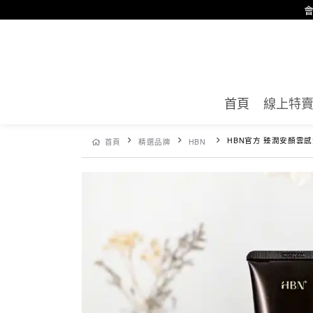
會
首頁
線上特
HBN官方 臻潤安顏雲感洗
首頁
精選品牌
HBN