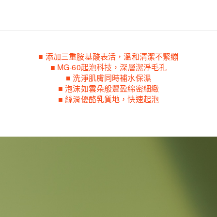
■ 添加三重胺基酸表活，溫和清潔不緊繃
■ MG-60起泡科技，深層潔淨毛孔
■ 洗淨肌膚同時補水保濕
■ 泡沫如雲朵般豐盈綿密細緻
■ 絲滑優酪乳質地，快速起泡