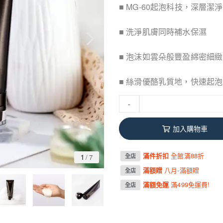
■ MG-60起泡科技，深層潔
■ 洗淨肌膚同時補水保濕
■ 泡沫如雲朵般豐盈綿密細緻
■ 絲滑優酪乳質地，快速起泡
-
加入購物車
滿件折扣
全館滿88折
1
/
7
全店
滿額贈
八月-滿額贈
全店
滿額免運
滿499免運費!
全店