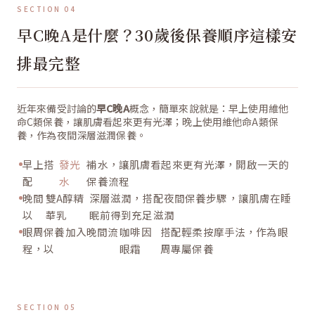
SECTION 04
早C晚A是什麼？30歲後保養順序這樣安
排最完整
近年來備受討論的
早C晚A
概念，簡單來說就是：早上使用維他
命C類保養，讓肌膚看起來更有光澤；晚上使用維他命A類保
養，作為夜間深層滋潤保養。
早上搭
發光
補水，讓肌膚看起來更有光澤，開啟一天的
配
水
保養流程
晚間
雙A醇精
深層滋潤，搭配夜間保養步驟，讓肌膚在睡
以
華乳
眠前得到充足滋潤
眼周保養加入晚間流
咖啡因
搭配輕柔按摩手法，作為眼
程，以
眼霜
周專屬保養
SECTION 05