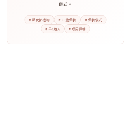
儀式。
# 婦女節禮物
# 30歲保養
# 保養儀式
# 早C晚A
# 眼周保養