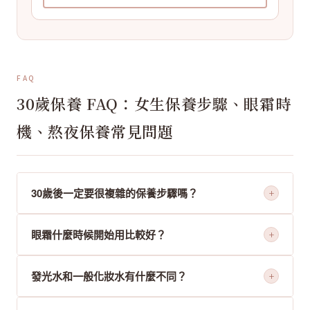
FAQ
30歲保養 FAQ：女生保養步驟、眼霜時
機、熬夜保養常見問題
30歲後一定要很複雜的保養步驟嗎？
+
不一定。穩定的三步驟——發光水、精華乳、眼周保養
眼霜什麼時候開始用比較好？
+
——通常就能維持良好的肌膚狀態。保養的關鍵在於「持
續」，而非「步驟多寡」。
當你開始感覺眼周肌膚較乾燥、想為眼周建立專屬保養習
發光水和一般化妝水有什麼不同？
+
慣時，就是開始使用的好時機。眼周肌膚最薄也最脆弱，
愈早建立習慣，保養效果愈穩定。
發光水更強調補水與提升膚色透亮感，通常作為保養的第