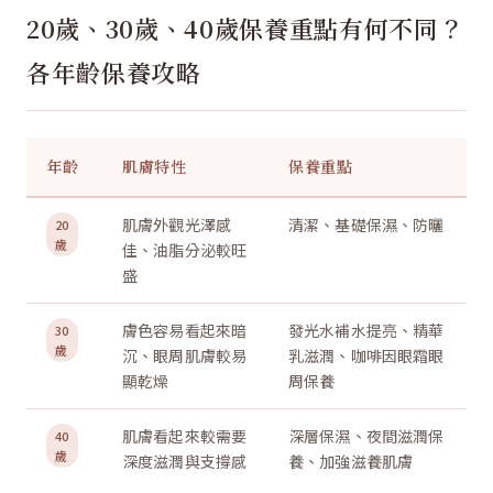
20歲、30歲、40歲保養重點有何不同？
各年齡保養攻略
年齡
肌膚特性
保養重點
肌膚外觀光澤感
清潔、基礎保濕、防曬
20
歲
佳、油脂分泌較旺
盛
膚色容易看起來暗
發光水補水提亮、精華
30
歲
沉、眼周肌膚較易
乳滋潤、咖啡因眼霜眼
顯乾燥
周保養
肌膚看起來較需要
深層保濕、夜間滋潤保
40
歲
深度滋潤與支撐感
養、加強滋養肌膚