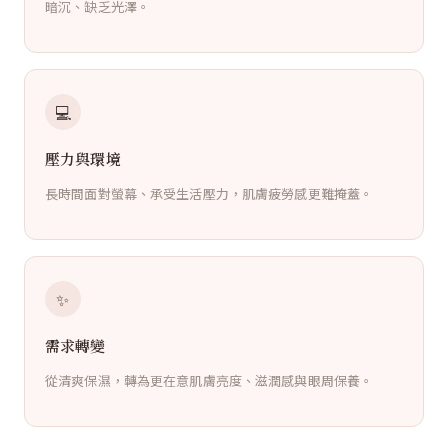
暗沉、缺乏光澤。
💻
壓力與環境
長時間面對螢幕、承受生活壓力，肌膚疲勞感更難掩蓋。
✨
需求轉變
從清爽保濕，轉為更在意肌膚亮度、滋潤感與眼周保養。