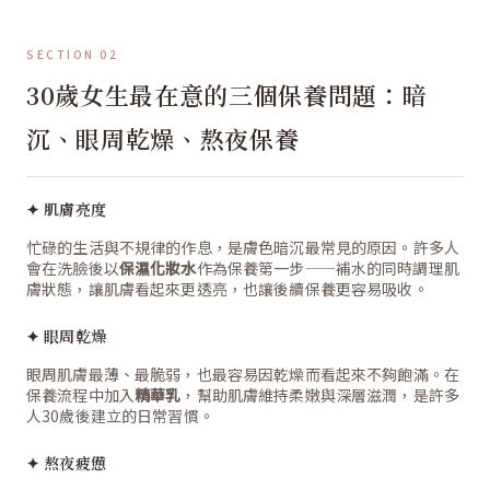
SECTION 02
30歲女生最在意的三個保養問題：暗
沉、眼周乾燥、熬夜保養
✦ 肌膚亮度
忙碌的生活與不規律的作息，是膚色暗沉最常見的原因。許多人
會在洗臉後以
保濕化妝水
作為保養第一步——補水的同時調理肌
膚狀態，讓肌膚看起來更透亮，也讓後續保養更容易吸收。
✦ 眼周乾燥
眼周肌膚最薄、最脆弱，也最容易因乾燥而看起來不夠飽滿。在
保養流程中加入
精華乳
，幫助肌膚維持柔嫩與深層滋潤，是許多
人30歲後建立的日常習慣。
✦ 熬夜疲憊