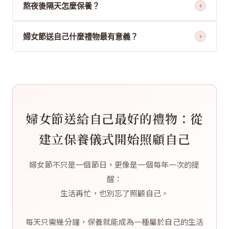
熬夜後隔天怎麼保養？
+
一步，幫助後續產品更好吸收，適合想改善暗沉的族群。
早上先用發光水加強補水，再搭配眼周保養，讓肌膚重新
婦女節送自己什麼禮物最有意義？
+
補充水分。熬夜後肌膚容易看起來較為乾燥暗沉，加強補
水是最重要的第一步。
保養組合是很多女生的首選——因為每天都能使用，每一
次保養都是提醒自己：你值得被好好照顧。從發光水、精
華乳到咖啡因眼霜，簡單三步驟就能讓保養成為屬於自己
的儀式。
婦女節送給自己最好的禮物：從
建立保養儀式開始照顧自己
婦女節不只是一個節日，更像是一個每年一次的提
醒：
生活再忙，也別忘了照顧自己。
每天只需幾分鐘，保養就能成為一種屬於自己的生活