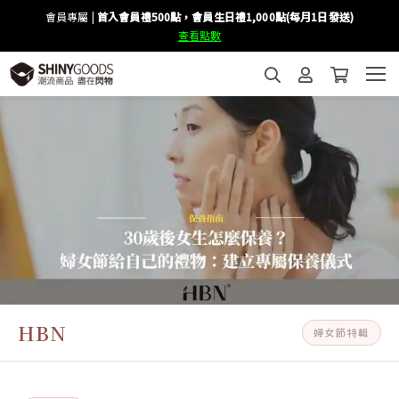
會員專屬 |
首入會員禮500點，會員生日禮1,000點(每月1日發送)
查看點數
HBN
婦女節特輯