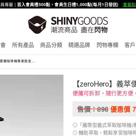
員專屬 |
首入會員禮500點，會員生日禮1,000點(每月1日發送)
查看點
賣會
所有產品
商品分類
精選品牌
閃物專欄
客戶
萃便攜咖啡機專業版金屬支架
【zeroHero】
便攜可拆卸，隨行更方便
售價：
898
優惠價
7
◎「攜帶型義式萃取咖啡機(
◎ 輔助萃取，輕鬆享受咖啡