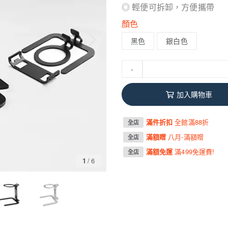
◎ 輕便可拆卸，方便攜帶
顏色
黑色
銀白色
-
加入購物車
滿件折扣
全館滿88折
全店
滿額贈
八月-滿額贈
全店
滿額免運
滿499免運費!
全店
1
/
6