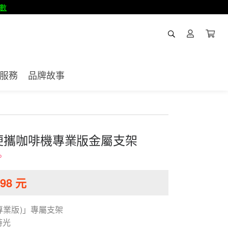
數
服務
品牌故事
義萃便攜咖啡機專業版金屬支架
。
98
元
專業版)」專屬支架
時光