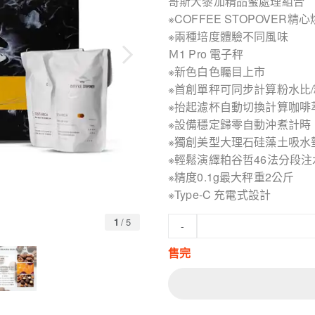
哥斯大黎加精品蜜處理組合
※COFFEE STOPOVER精
※兩種培度體驗不同風味
Ｍ1 Pro 電子秤
※新色白色矚目上市
※首創單秤可同步計算粉水比
※抬起濾杯自動切換計算咖啡
※設備穩定歸零自動沖煮計時
※獨創美型大理石硅藻土吸水
※輕鬆演繹粕谷哲46法分段注
※精度0.1g最大秤重2公斤
※Type-C 充電式設計
1
/
5
-
售完