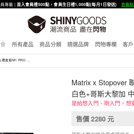
員專屬 |
首入會員禮500點，會員生日禮1,000點(每月1日發送)
查看點
賣會
所有產品
商品分類
精選品牌
閃物專欄
客戶
-白色+哥斯大黎加 中深焙(1/4磅)+淺焙(1/4磅)
Matrix x Stopo
白色+哥斯大黎加 中深焙
是給想入門、剛入門，想
售價
2280
元