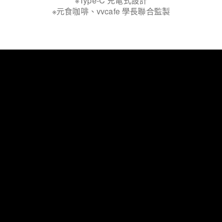
※Type-C 充電式設計
※元食咖啡、vvcafe 學長聯合監製