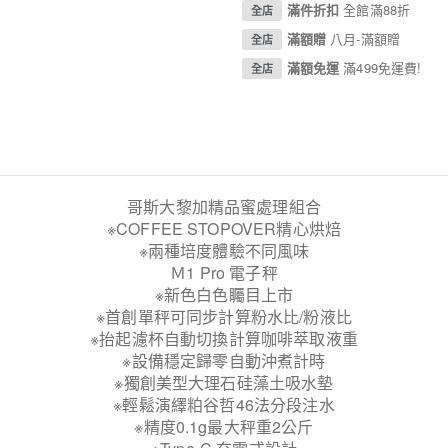
滿件折扣
全館滿88折
全店
滿額贈
八月-滿額贈
全店
滿額免運
滿499免運費!
全店
哥斯大黎加精品蜜處理組合
※COFFEE STOPOVER精心烘焙
※兩種培度體驗不同風味
Ｍ1 Pro 電子秤
※新色白色矚目上市
※首創單秤可同步計算粉水比/粉液比
※抬起濾杯自動切換計算咖啡萃取液重
※設備穩定歸零自動沖煮計時
※獨創美型大理石硅藻土吸水墊
※輕鬆演繹粕谷哲46法分段注水
※精度0.1g最大秤重2公斤