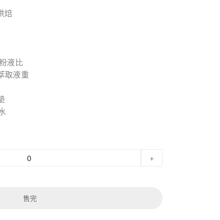
心烘焙
/粉液比
萃取液重
墊
水
+
售完