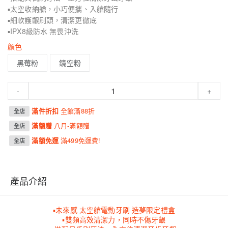
▪太空收納艙，小巧便攜、入艙隨行
▪細軟護齦刷頭，清潔更徹底
▪IPX8級防水 無畏沖洗
顏色
黑莓粉
鏡空粉
-
+
滿件折扣
全館滿88折
全店
滿額贈
八月-滿額贈
全店
滿額免運
滿499免運費!
全店
產品介紹
▪未來感 太空艙電動牙刷 造夢限定禮盒
▪雙頻高效清潔力，同時不傷牙齦