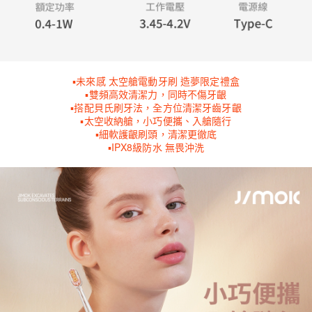
▪未來感 太空艙電動牙刷 造夢限定禮盒
▪雙頻高效清潔力，同時不傷牙齦
▪搭配貝氏刷牙法，全方位清潔牙齒牙齦
▪太空收納艙，小巧便攜、入艙隨行
▪細軟護齦刷頭，清潔更徹底
▪IPX8級防水 無畏沖洗