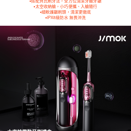
▪搭配貝氏刷牙法，全方位清潔牙齒牙齦
▪太空收納艙，小巧便攜、入艙隨行
▪細軟護齦刷頭，清潔更徹底
▪IPX8級防水 無畏沖洗