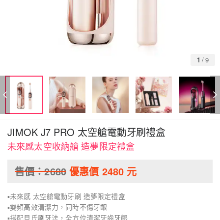
1
/
9
JIMOK J7 PRO 太空艙電動牙刷禮盒
未來感太空收納艙 造夢限定禮盒
售價：
2680
優惠價
2480
元
▪未來感 太空艙電動牙刷 造夢限定禮盒
▪雙頻高效清潔力，同時不傷牙齦
▪搭配貝氏刷牙法，全方位清潔牙齒牙齦