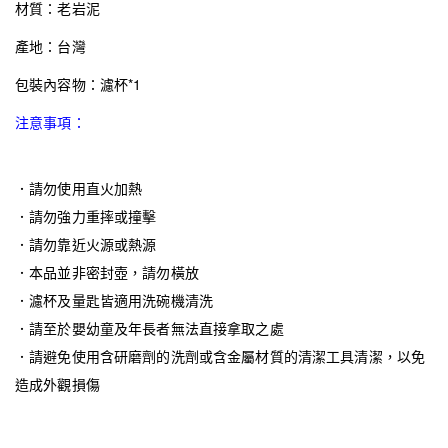
材質：老岩泥
產地：台灣
包裝內容物：濾杯*1
注意事項：
．請勿使用直火加熱
．請勿強力重摔或撞擊
．請勿靠近火源或熱源
．本品並非密封壺，請勿橫放
．濾杯及量匙皆適用洗碗機清洗
．請至於嬰幼童及年長者無法直接拿取之處
．請避免使用含研磨劑的洗劑或含金屬材質的清潔工具清潔，以免
造成外觀損傷