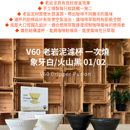
◆ 老岩泥具有良好保溫效果
◆ 手工燒製每只紋路獨一無二
◆ 老岩泥材質使水質溫潤，帶出咖啡不同層次的風味
◆ 濾杯的肋條設計有效使空氣溢出，讓咖啡萃取時有膨脹空間
◆ 底部大口徑圓孔設計，適合想用萃取速度控制咖啡風味的使用者
◆ 錐形結構濾杯，能將咖啡粉堆高，能使風味充分萃取