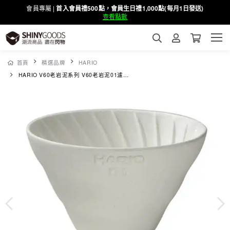
會員專屬 |
首入會員禮500點，會員生日禮1,000點(每月1日發送)
查看點數
首頁
精選品牌
HARIO
HARIO V60老岩泥系列 V60老岩泥01濾杯 1次燒象牙白 [VDCR-01-W]