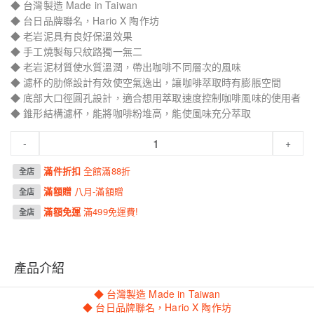
◆ 台灣製造 Made in Taiwan
◆ 台日品牌聯名，Hario X 陶作坊
◆ 老岩泥具有良好保溫效果
◆ 手工燒製每只紋路獨一無二
◆ 老岩泥材質使水質溫潤，帶出咖啡不同層次的風味
◆ 濾杯的肋條設計有效使空氣逸出，讓咖啡萃取時有膨脹空間
◆ 底部大口徑圓孔設計，適合想用萃取速度控制咖啡風味的使用者
◆ 錐形結構濾杯，能將咖啡粉堆高，能使風味充分萃取
-
+
滿件折扣
全館滿88折
全店
滿額贈
八月-滿額贈
全店
滿額免運
滿499免運費!
全店
產品介紹
◆ 台灣製造 Made in Taiwan
◆ 台日品牌聯名，Hario X 陶作坊