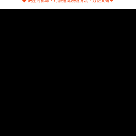
◆ 底座可拆卸，可放進洗碗機清洗，方便又衛生