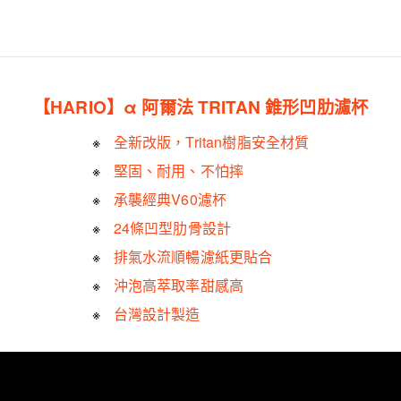
【HARIO】α 阿爾法 TRITAN 錐形凹肋濾杯
全新改版，Tritan樹脂安全材質
堅固、耐用、不怕摔
承襲經典V60濾杯
24條凹型肋骨設計
排氣水流順暢濾紙更貼合
沖泡高萃取率甜感高
台灣設計製造