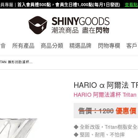
員專屬 |
首入會員禮500點，會員生日禮1,000點(每月1日發送)
查看點
賣會
所有產品
商品分類
精選品牌
閃物專欄
客戶
AN 錐形凹肋濾杯-01 透明
HARIO α 阿爾法 
HARIO 阿爾法濾杯 Trit
售價：
1280
優惠價
◆ 全新改版，Tritan樹脂安
◆ 堅固、耐用、不怕摔