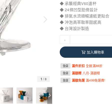
◆ 承襲經典V60濾杯
◆ 24條凹型肋骨設計
◆ 排氣水流順暢濾紙更貼合
◆ 沖泡高萃取率甜感高
◆ 台灣設計製造
-
加入購物車
滿件折扣
全館滿88折
全店
滿額贈
八月-滿額贈
全店
1
/
8
滿額免運
滿499免運費!
全店