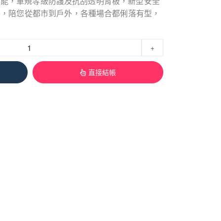
延伸功能，軍規等級防護及抗刮透明背板，新型安全
件，陪您從都市到戶外，各種場合都俐落有型，
+
直接結帳