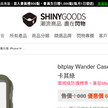
員專屬 |
首入會員禮500點，會員生日禮1,000點(每月1日發送)
查看點
賣會
所有產品
商品分類
精選品牌
閃物專欄
客戶
hone14 Plus (6.7吋) 卡其綠
bitplay Wander Ca
卡其綠
軍規級防護標準，兼容Mag
售價：
880
優惠價
6