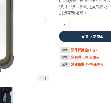
bitplay隨行殼擁有多樣
快扣，快速輕鬆更換風格配
創造嶄新體驗。
-
加入購物車
滿件折扣
全館滿88折
全店
滿額贈
八月-滿額贈
全店
滿額免運
滿499免運費!
全店
1
/
5