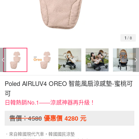
1
/
8
Poled AIRLUV4 OREO 智能風扇涼感墊-蜜桃可
可
日韓熱銷No.1——涼感神器再升級！
售價：
4580
優惠價
4280
元
．來自韓國現代汽車，韓國國民涼墊