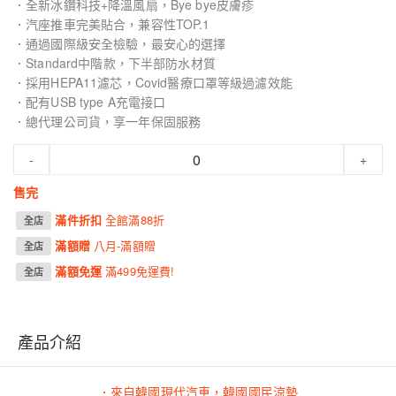
．全新冰鑽科技+降溫風扇，Bye bye皮膚疹
．汽座推車完美貼合，兼容性TOP.1
．通過國際級安全檢驗，最安心的選擇
．Standard中階款，下半部防水材質
．採用HEPA11濾芯，Covid醫療口罩等級過濾效能
．配有USB type A充電接口
．總代理公司貨，享一年保固服務
-
+
售完
滿件折扣
全館滿88折
全店
滿額贈
八月-滿額贈
全店
滿額免運
滿499免運費!
全店
產品介紹
．來自韓國現代汽車，韓國國民涼墊