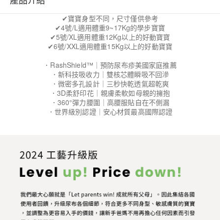
✔寶寶身型不同，尺寸僅供參考
✔4號/L適用體重9~17Kg的學步寶寶
✔5號/XL適用體重12Kg以上的好動寶寶
✔6號/XXL適用體重15Kg以上的好動寶寶
．RashShield™｜預防尿布疹美國家庭推薦
．新科技吸收力｜雙核芯體瞬吸不回滲
．微密多孔設計｜三秒快乾透氣超乾爽
．3D柔舒印花｜親膚柔軟如母親的擁抱
．360°彈力腰圍｜高腰服貼自在不側漏
．世界級別認證｜安心材質最高國際認證