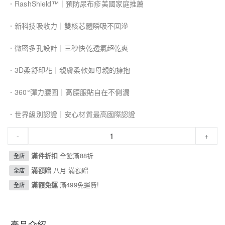
．RashShield™｜預防尿布疹美國家庭推薦
．新科技吸收力｜雙核芯體瞬吸不回滲
．微密多孔設計｜三秒快乾透氣超乾爽
．3D柔舒印花｜親膚柔軟如母親的擁抱
．360°彈力腰圍｜高腰服貼自在不側漏
．世界級別認證｜安心材質最高國際認證
-
+
滿件折扣
全館滿88折
全店
滿額贈
八月-滿額贈
全店
滿額免運
滿499免運費!
全店
產品介紹