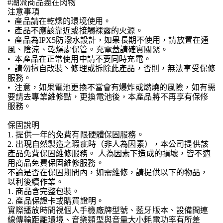
#潮流商品盡在閃物
注意事項
• 產品請在乾燥的環境使用。
• 產品不應該靠近或接觸裸露的火源。
• 產品為IPX5防潑水設計，如果長期不使用，請放置在通
風、陰涼、乾燥處保管。充電蓋請確實關緊。
• 本產品在正常使用中請不要同時充電。
• 請勿擅自改裝丶修理或拆除此產品，否則，無法享受保修
服務。
• 注意，如果電池更換不當會有爆炸或燃燒的風險，如有需
要請去專業維修點，更換電池後，本產品將不再享有保修
服務。
保固說明
1. 提供一年的免費有限硬體保固服務。
2. 出現自然製造之瑕疵時（非人為因素），本公司提供該
產品免費保固維修服務。 人為因素下造成的損壞，皆不適
用商品免費保固維修服務。
不論是否在保固期間內，如需維修，請提供以下的物品，
以利後續作業。
1. 商品含完整包裝。
2. 產品保證卡或購買證明。
實際播放時間視個人手機廠牌型號、藍牙版本、設備間連
線傳輸距離環境、音樂類型與音量大小耗電功率有所差