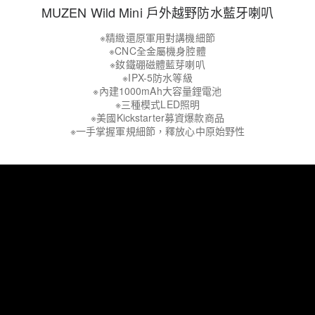
MUZEN Wild Mini 戶外越野防水藍牙喇叭
※精緻還原軍用對講機細節
※CNC全金屬機身腔體
※釹鐵硼磁體藍芽喇叭
※IPX-5防水等級
※內建1000mAh大容量鋰電池
※三種模式LED照明
※美國Kickstarter募資爆款商品
※一手掌握軍規細節，釋放心中原始野性