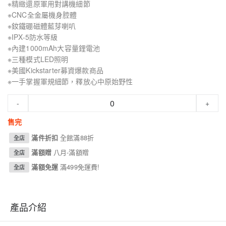
※精緻還原軍用對講機細節
※CNC全金屬機身腔體
※釹鐵硼磁體藍芽喇叭
※IPX-5防水等級
※內建1000mAh大容量鋰電池
※三種模式LED照明
※美國Kickstarter募資爆款商品
※一手掌握軍規細節，釋放心中原始野性
-
+
售完
滿件折扣
全館滿88折
全店
滿額贈
八月-滿額贈
全店
滿額免運
滿499免運費!
全店
產品介紹