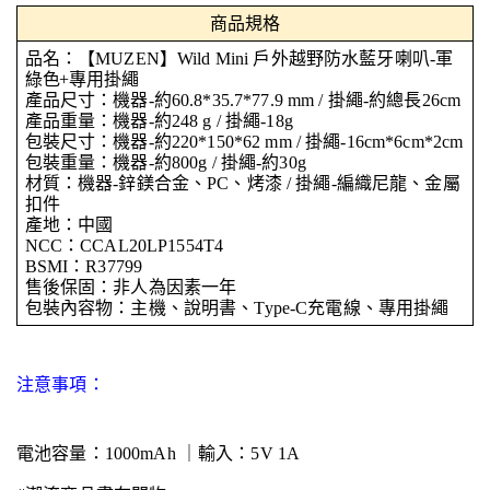
商品規格
品名：【MUZEN】Wild Mini 戶外越野防水藍牙喇叭-
軍
綠色+專用掛繩
產品尺寸：機器-約60.8*35.7*77.9 mm / 掛繩-約總長26cm
產品重量：機器-約248 g / 掛繩-18g
包裝尺寸：機器-約220*150*62 mm / 掛繩-16cm*6cm*2cm
包裝重量：機器-約800g / 掛繩-約30g
材質：機器-鋅鎂合金、PC、烤漆 / 掛繩-編織尼龍、金屬
扣件
產地：中國
NCC：CCAL20LP1554T4
BSMI：R37799
售後保固：非人為因素一年
包裝內容物：主機、說明書、Type-C充電線、專用掛繩
注意事項：
電池容量：1000mAh ｜輸入：5V 1A