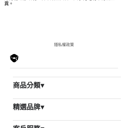
異。
隱私權政䇿
商品分類
▾
精選品牌
▾