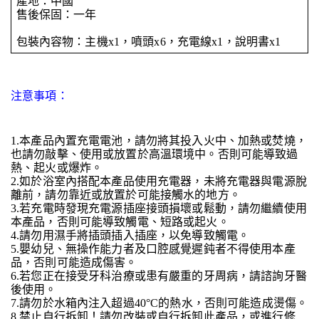
產地：中國
售後保固：一年
包裝內容物：主機x1，噴頭x6，充電線x1，說明書x1
注意事項：
1.本產品內置充電電池，請勿將其投入火中、加熱或焚燒，
也請勿敲擊、使用或放置於高溫環境中。否則可能導致過
熱、起火或爆炸。
2.如於浴室內搭配本產品使用充電器，未將充電器與電源脫
離前，請勿靠近或放置於可能接觸水的地方。
3.若充電時發現充電源插座接頭損壞或鬆動，請勿繼續使用
本產品，否則可能導致觸電、短路或起火。
4.請勿用濕手將插頭插入插座，以免導致觸電。
5.嬰幼兒、無操作能力者及口腔感覺遲鈍者不得使用本產
品，否則可能造成傷害。
6.若您正在接受牙科治療或患有嚴重的牙周病，請諮詢牙醫
後使用。
7.請勿於水箱內注入超過40°C的熱水，否則可能造成燙傷。
8.禁止自行拆卸！請勿改裝或自行拆卸此產品，或進行修