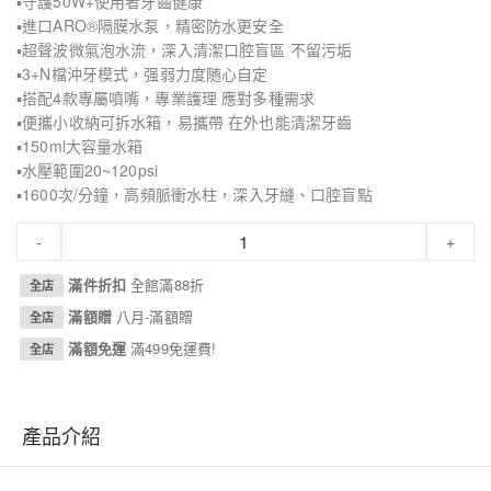
▪守護50W+使用者牙齒健康
▪進口ARO®隔膜水泵，精密防水更安全
▪超聲波微氣泡水流，深入清潔口腔盲區 不留污垢
▪3+N檔沖牙模式，强弱力度随心自定
▪搭配4款專屬噴嘴，專業護理 應對多種需求
▪便攜小收納可拆水箱，易攜帶 在外也能清潔牙齒
▪150ml大容量水箱
▪水壓範圍20~120psi
▪1600次/分鐘，高頻脈衝水柱，深入牙縫、口腔盲點
-
+
滿件折扣
全館滿88折
全店
滿額贈
八月-滿額贈
全店
滿額免運
滿499免運費!
全店
產品介紹