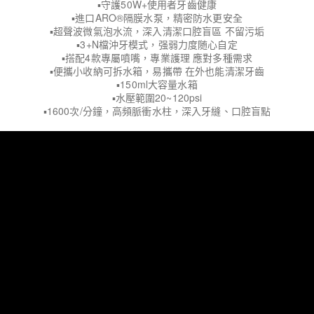
▪守護50W+使用者牙齒健康
▪進口ARO®隔膜水泵，精密防水更安全
▪超聲波微氣泡水流，深入清潔口腔盲區 不留污垢
▪3+N檔沖牙模式，强弱力度随心自定
▪搭配4款專屬噴嘴，專業護理 應對多種需求
▪便攜小收納可拆水箱，易攜帶 在外也能清潔牙齒
▪150ml大容量水箱
▪水壓範圍20~120psi
▪1600次/分鐘，高頻脈衝水柱，深入牙縫、口腔盲點