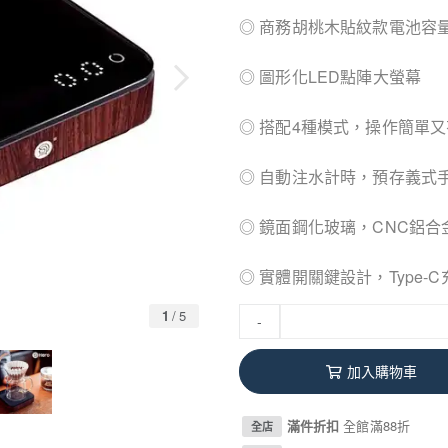
◎ 商務胡桃木貼紋款電池容量2
◎ 圖形化LED點陣大螢幕
◎ 搭配4種模式，操作簡單
◎ 自動注水計時，預存義式
◎ 鏡面鋼化玻璃，CNC鋁
◎ 實體開關鍵設計，Type-
1
/
5
-
加入購物車
滿件折扣
全館滿88折
全店