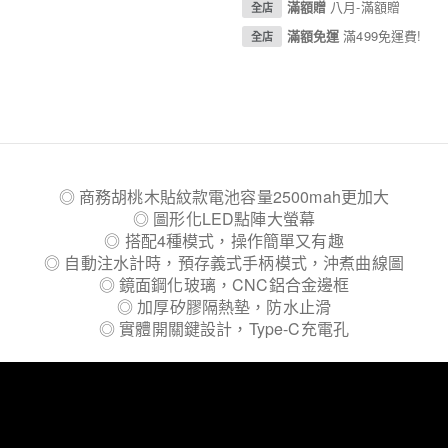
滿額贈
八月-滿額贈
全店
滿額免運
滿499免運費!
全店
◎ 商務胡桃木貼紋款電池容量2500mah更加大
◎ 圖形化LED點陣大螢幕
◎ 搭配4種模式，操作簡單又有趣
◎ 自動注水計時，預存義式手柄模式，沖煮曲線圖
◎ 鏡面鋼化玻璃，CNC鋁合金邊框
◎ 加厚矽膠隔熱墊，防水止滑
◎ 實體開關鍵設計，Type-C充電孔