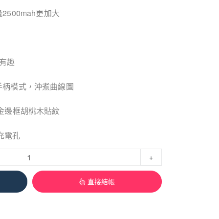
500mah更加大
又有趣
手柄模式，沖煮曲線圖
合金邊框胡桃木貼紋
C充電孔
+
直接結帳