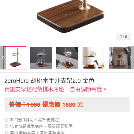
1
/
8
zeroHero 胡桃木手沖支架2.0-金色
黃銅支架搭配胡桃木底座，自由調節高度。
售價：
1880
優惠價
1680
元
◎ 30°托口斜切，濾杯更穩定
◎ 18mm胡桃木底座，高質感又穩固
◎ 自由調節高度，滿足各種需求