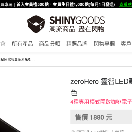
員專屬 |
首入會員禮500點，會員生日禮1,000點(每月1日發送)
查看點
賣會
所有產品
商品分類
精選品牌
閃物專欄
客戶
點陣玻璃金屬流速咖啡電子秤-黑色
zeroHero 靈智
色
4種專用模式開啟咖啡電子
售價
1880
元