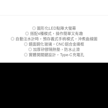
◎ 圖形化LED點陣大螢幕
◎ 搭配4種模式，操作簡單又有趣
◎ 自動注水計時，預存義式手柄模式，沖煮曲線圖
◎ 鏡面鋼化玻璃，CNC鋁合金邊框
◎ 加厚矽膠隔熱墊，防水止滑
◎ 實體開關鍵設計，Type-C充電孔