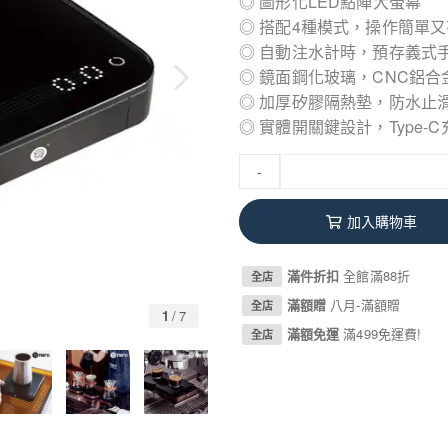
◎ 圖形化LED點陣大螢幕
◎ 搭配4種模式，操作簡單
◎ 自動注水計時，預存義式
◎ 鏡面鋼化玻璃，CNC鋁合
◎ 加厚矽膠隔熱墊，防水止
◎ 實體開關鍵設計，Type-
-
加入購物車
滿件折扣
全館滿88折
全店
滿額贈
八月-滿額贈
全店
1
/
7
滿額免運
滿499免運費!
全店