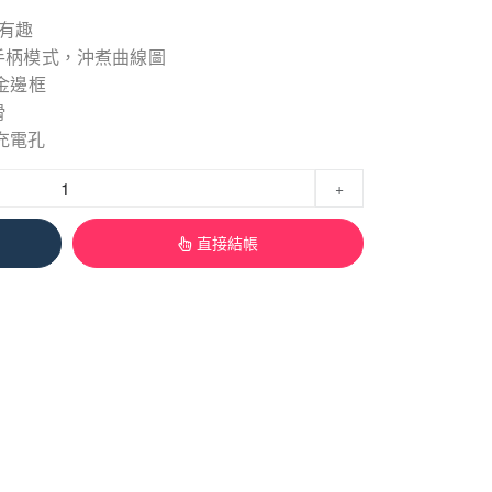
又有趣
手柄模式，沖煮曲線圖
金邊框
滑
C充電孔
+
直接結帳