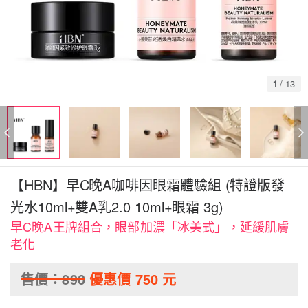
1
/
13
【HBN】早C晚A咖啡因眼霜體驗組 (特證版發
光水10ml+雙A乳2.0 10ml+眼霜 3g)
早C晚A王牌組合，眼部加濃「冰美式」，延緩肌膚
老化
售價：
890
優惠價
750
元