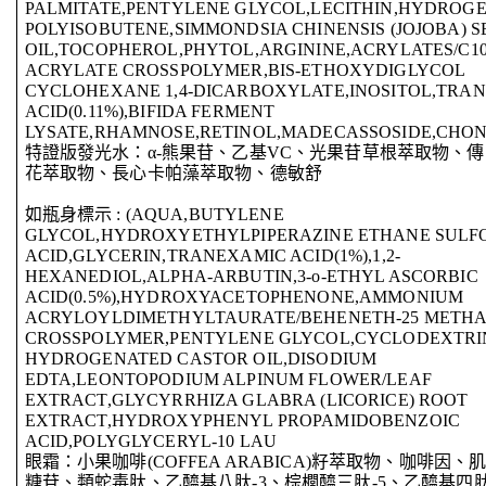
PALMITATE,PENTYLENE GLYCOL,LECITHIN,HYDROG
POLYISOBUTENE,SIMMONDSIA CHINENSIS (JOJOBA) S
OIL,TOCOPHEROL,PHYTOL,ARGININE,ACRYLATES/C10
ACRYLATE CROSSPOLYMER,BIS-ETHOXYDIGLYCOL
CYCLOHEXANE 1,4-DICARBOXYLATE,INOSITOL,TRA
ACID(0.11%),BIFIDA FERMENT
LYSATE,RHAMNOSE,RETINOL,MADECASSOSIDE,CHO
特證版發光水：α-熊果苷、乙基VC、光果苷草根萃取物、
花萃取物、長心卡帕藻萃取物、德敏舒
如瓶身標示 : (AQUA,BUTYLENE
GLYCOL,HYDROXYETHYLPIPERAZINE ETHANE SULF
ACID,GLYCERIN,TRANEXAMIC ACID(1%),1,2-
HEXANEDIOL,ALPHA-ARBUTIN,3-o-ETHYL ASCORBIC
ACID(0.5%),HYDROXYACETOPHENONE,AMMONIUM
ACRYLOYLDIMETHYLTAURATE/BEHENETH-25 METH
CROSSPOLYMER,PENTYLENE GLYCOL,CYCLODEXTRIN
HYDROGENATED CASTOR OIL,DISODIUM
EDTA,LEONTOPODIUM ALPINUM FLOWER/LEAF
EXTRACT,GLYCYRRHIZA GLABRA (LICORICE) ROOT
EXTRACT,HYDROXYPHENYL PROPAMIDOBENZOIC
ACID,POLYGLYCERYL-10 LAU
眼霜：小果咖啡(COFFEA ARABICA)籽萃取物、咖啡因
糖苷、類蛇毒肽、乙醯基八肽-3、棕櫚醯三肽-5、乙醯基四肽