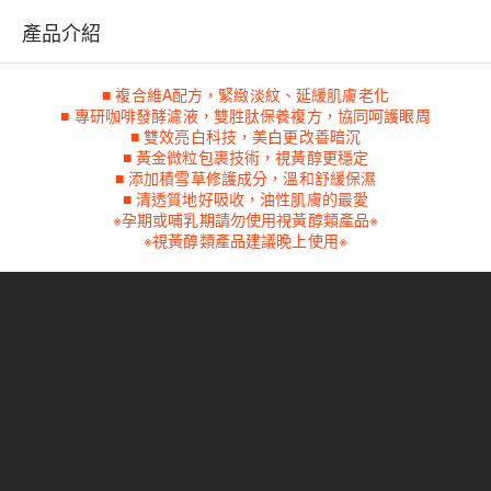
產品介紹
■ 複合維A配方，緊緻淡紋、延緩肌膚老化
■ 專研咖啡發酵濾液，雙胜肽保養複方，協同呵護眼周
■ 雙效亮白科技，美白更改善暗沉
■ 黃金微粒包裹技術，視黃醇更穩定
■ 添加積雪草修護成分，溫和舒緩保濕
■ 清透質地好吸收，油性肌膚的最愛
※孕期或哺乳期請勿使用視黃醇類產品※
※視黃醇類產品建議晚上使用※