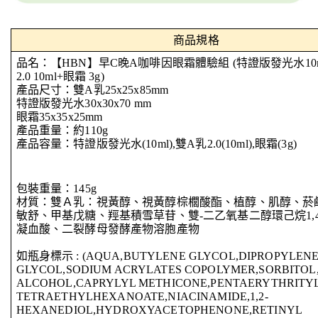
商品規格
品名：【HBN】早C晚A咖啡因眼霜體驗組 (特證版發光水10m
2.0 10ml+眼霜 3g)
產品尺寸：雙A乳25x25x85mm
特證版發光水30x30x70 mm
眼霜35x35x25mm
產品重量：約110g
產品容量：特證版發光水(10ml),雙A乳2.0(10ml),眼霜(3g)
包裝重量：145g
材質：雙Ａ乳：視黃醇、視黃醇棕櫚酸酯、植醇、肌醇、菸
敏舒、甲基戊糖、羥基積雪草苷、雙-二乙氧基二醇環己烷1,
凝血酸、二裂酵母發酵產物溶胞產物
如瓶身標示 : (AQUA,BUTYLENE GLYCOL,DIPROPYLEN
GLYCOL,SODIUM ACRYLATES COPOLYMER,SORBITOL
ALCOHOL,CAPRYLYL METHICONE,PENTAERYTHRITY
TETRAETHYLHEXANOATE,NIACINAMIDE,1,2-
HEXANEDIOL,HYDROXYACETOPHENONE,RETINYL