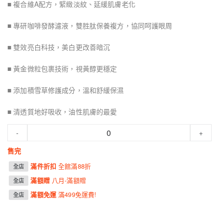
■ 複合維A配方，緊緻淡紋、延緩肌膚老化
■ 專研咖啡發酵濾液，雙胜肽保養複方，協同呵護眼周
■ 雙效亮白科技，美白更改善暗沉
■ 黃金微粒包裹技術，視黃醇更穩定
■ 添加積雪草修護成分，溫和舒緩保濕
■ 清透質地好吸收，油性肌膚的最愛
-
+
售完
滿件折扣
全館滿88折
全店
滿額贈
八月-滿額贈
全店
滿額免運
滿499免運費!
全店