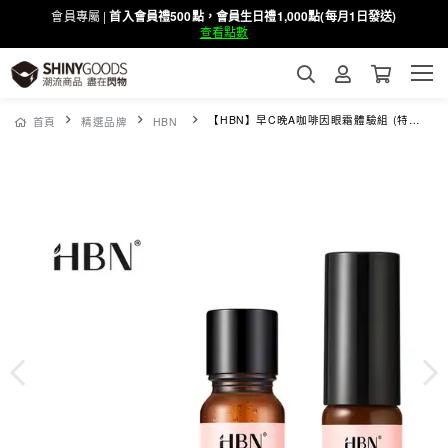
會員專屬 |
首入會員禮500點，會員生日禮1,000點(每月1日發送)
查看點數
【HBN】早C晚A咖啡因眼霜體驗組 (特證版發光水10ml+雙A乳2.0 10ml+眼霜 3g)
首頁
精選品牌
HBN