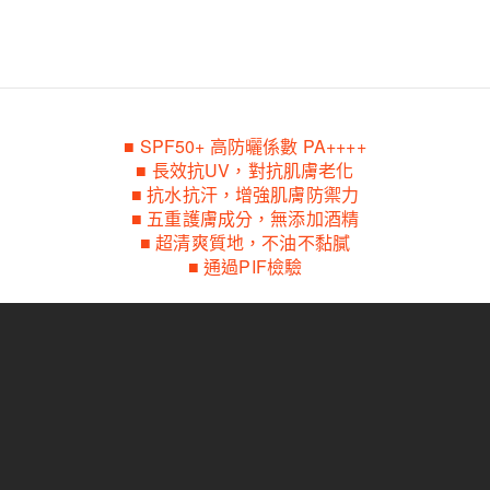
■ SPF50+ 高防曬係數 PA++++
■ 長效抗UV，對抗肌膚老化
■ 抗水抗汗，增強肌膚防禦力
■ 五重護膚成分，無添加酒精
■ 超清爽質地，不油不黏膩
■ 通過PIF檢驗