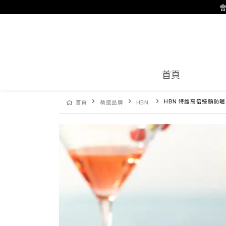
會
首頁
線上特
HBN 特護高倍臻顏防曬乳 
首頁
精選品牌
HBN