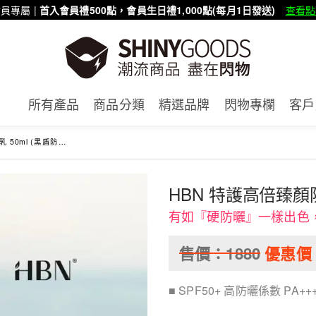
員專屬 |
首入會員禮500點，會員生日禮1,000點(每月1日發送)
查看點
賣會
所有產品
商品分類
精選品牌
閃物專欄
客戶
50ml (黑盾防曬)
HBN 特護高倍臻顏防
有如『硬防曬』一樣出色，
售價：
1880
優惠價
■ SPF50+ 高防曬係數 PA++