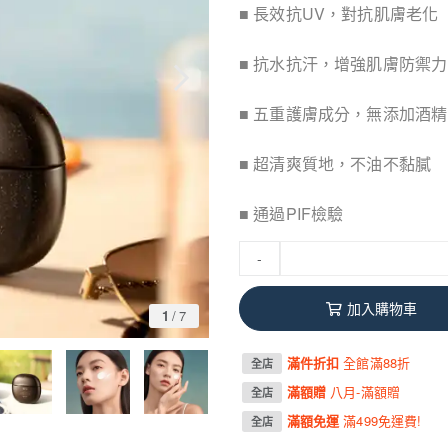
■ 長效抗UV，對抗肌膚老化
■ 抗水抗汗，增強肌膚防禦力
■ 五重護膚成分，無添加酒精
■ 超清爽質地，不油不黏膩
■ 通過PIF檢驗
-
加入購物車
1
/
7
滿件折扣
全館滿88折
全店
滿額贈
八月-滿額贈
全店
滿額免運
滿499免運費!
全店