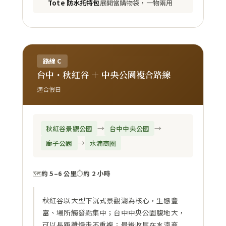
Tote 防水托特包
展開當購物袋，一物兩用
路線 C
台中・秋紅谷 ＋ 中央公園複合路線
適合假日
→
→
秋紅谷景觀公園
台中中央公園
→
廍子公園
水湳商圈
🗺️
約 5–6 公里
⏱️
約 2 小時
秋紅谷以大型下沉式景觀湖為核心，生態豐
富、場所觸發點集中；台中中央公園腹地大，
可以長距離慢走不重複；最後收尾在水湳商