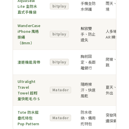
AquaSeal
手機全防
雨天、水邊環
Lite 全防水
bitplay
水保護
境
直式手機袋
WanderCase
解放雙
iPhone 風格
人多場景、
手、防止
bitplay
掛繩
AR 掃描
遺失
（8mm）
胸前固
爬坡、長程走
漫遊機能背帶
定、長距
bitplay
跳
離健行
Ultralight
隨時擦
Travel
夏天、長時間
汗、快速
Matador
Towel 超輕
外出
風乾
量快乾毛巾 S
Tote 防水摺
防水收
突發降雨、水
疊托特包
納、備用
Matador
邊探索
Pop Pattern
托特包