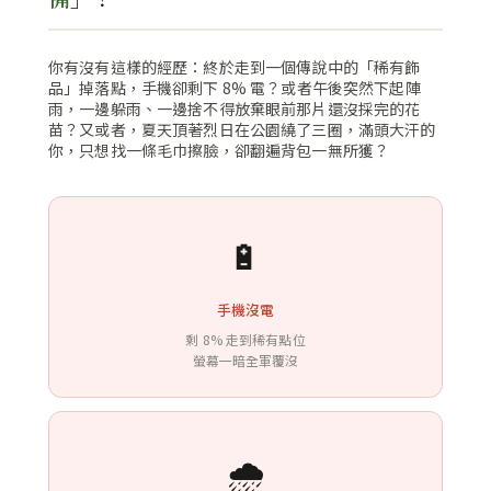
你有沒有這樣的經歷：終於走到一個傳說中的「稀有飾
品」掉落點，手機卻剩下 8% 電？或者午後突然下起陣
雨，一邊躲雨、一邊捨不得放棄眼前那片還沒採完的花
苗？又或者，夏天頂著烈日在公園繞了三圈，滿頭大汗的
你，只想找一條毛巾擦臉，卻翻遍背包一無所獲？
🔋
手機沒電
剩 8% 走到稀有點位
螢幕一暗全軍覆沒
🌧️