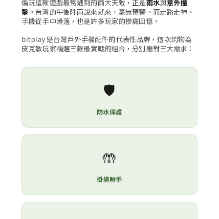
偏玩這款遊戲最常遇到的兩大天敵，正是
雨水
與
意外撞
擊
。台灣的午後陣雨說來就來，毫無預警。而走路走神、
手機從手中滑落，也是許多玩家的慘痛回憶。
bitplay 是台灣戶外手機配件的代表性品牌，這次閃物為
皮克敏玩家精選三款最實戰的組合，分別應對三大需求：
🛡️
防水保護
🤲
掛繩解手