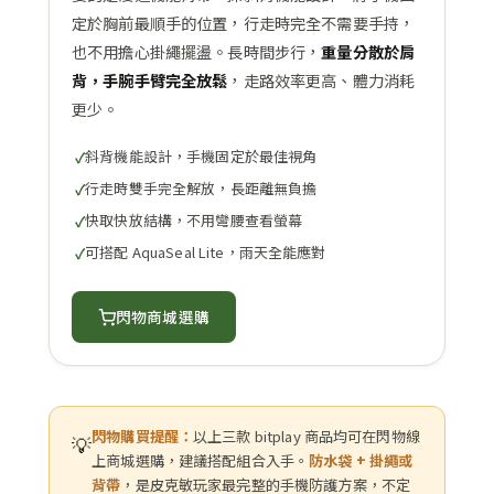
定於胸前最順手的位置，行走時完全不需要手持，
也不用擔心掛繩擺盪。長時間步行，
重量分散於肩
背，手腕手臂完全放鬆
，走路效率更高、體力消耗
更少。
斜背機能設計，手機固定於最佳視角
行走時雙手完全解放，長距離無負擔
快取快放結構，不用彎腰查看螢幕
可搭配 AquaSeal Lite，雨天全能應對
閃物商城選購
閃物購買提醒：
以上三款 bitplay 商品均可在閃物線
💡
上商城選購，建議搭配組合入手。
防水袋 + 掛繩或
背帶
，是皮克敏玩家最完整的手機防護方案，不定