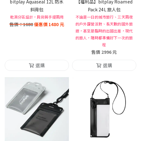
bitplay Aquaseal 12L 防水
【福利品】bitplay Roamed
斜背包
Pack 24L 旅人包
乾濕分區設計，肩背與手提兩用
不論是一日的城市旅行、三天兩夜
售價：
1680
優惠價
1480
元
的戶外露營派對、長天數的國外旅
遊，甚至是臨時的出國出差，現代
的旅人，隨時都準備好下一次的旅
程
售價
2996
元
選購
選購