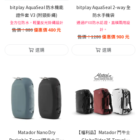
bitplay AquaSeal 防水機能
bitplay AquaSeal 2-way 全
證件套 V3 (附頸掛繩)
防水手機袋
全方位防水，輕量反光掛繩設計
通過IPX8防水認證，直橫兩用設
售價：
880
優惠價
480
元
計。
售價：
1280
優惠價
980
元
選購
選購
Matador NanoDry
【福利品】Matador 鬥牛士
Packable Towel鬥牛士二代
GlobeRider35 Travel