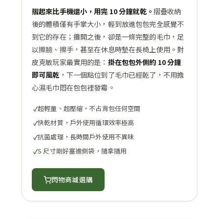
摺起來比手機還小，用完 10 分鐘就乾。
摺疊收納
後的體積僅有手掌大小，輕到放進包包完全感覺不
到它的存在；攤開之後，卻是一條完整的毛巾，足
以擦臉、擦手，甚至在休息時墊在長椅上使用。對
皮克敏玩家最實用的是：
掛在包包外側約 10 分鐘
即可風乾
，下一個點位到了毛巾已經乾了，不用擔
心濕毛巾悶在包包裡發霉。
超輕量、超壓縮，不占背包任何空間
快乾材質，戶外使用循環效率極高
抗菌處理，長時間戶外使用不異味
S 尺寸剛好塞進側袋，隨拿隨用
閃物商城選購