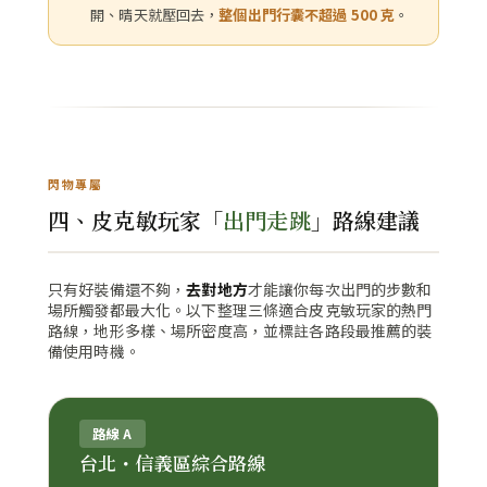
開、晴天就壓回去，
整個出門行囊不超過 500 克
。
閃物專屬
四、皮克敏玩家「
出門走跳
」路線建議
只有好裝備還不夠，
去對地方
才能讓你每次出門的步數和
場所觸發都最大化。以下整理三條適合皮克敏玩家的熱門
路線，地形多樣、場所密度高，並標註各路段最推薦的裝
備使用時機。
路線 A
台北・信義區綜合路線