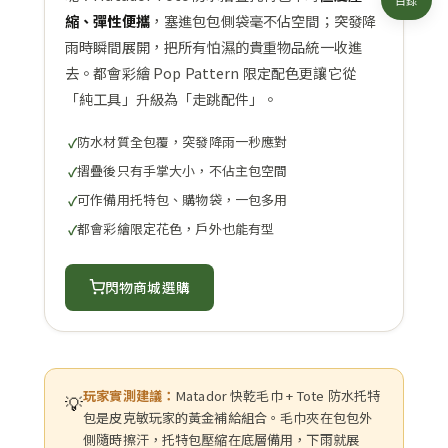
目錄
縮、彈性便攜
，塞進包包側袋毫不佔空間；突發降
雨時瞬間展開，把所有怕濕的貴重物品統一收進
去。都會彩繪 Pop Pattern 限定配色更讓它從
「純工具」升級為「走跳配件」。
防水材質全包覆，突發降雨一秒應對
摺疊後只有手掌大小，不佔主包空間
可作備用托特包、購物袋，一包多用
都會彩繪限定花色，戶外也能有型
閃物商城選購
玩家實測建議：
Matador 快乾毛巾 + Tote 防水托特
💡
包是皮克敏玩家的黃金補給組合。毛巾夾在包包外
側隨時擦汗，托特包壓縮在底層備用，下雨就展