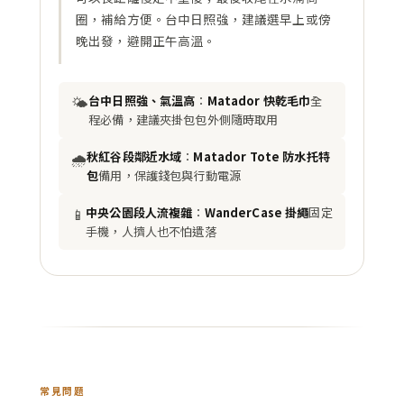
圈，補給方便。台中日照強，建議選早上或傍
晚出發，避開正午高溫。
🌤️
台中日照強、氣溫高
：
Matador 快乾毛巾
全
程必備，建議夾掛包包外側隨時取用
🌧️
秋紅谷段鄰近水域
：
Matador Tote 防水托特
包
備用，保護錢包與行動電源
📱
中央公園段人流複雜
：
WanderCase 掛繩
固定
手機，人擠人也不怕遺落
常見問題