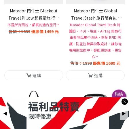
Matador 鬥牛士 Blackout
Matador 鬥牛士 Global
Travel Pillow 超輕量旅行頸
Travel Stash 旅行隨身包 -
不是所有頸枕，都真的適合旅行。
枕
Matador Global Travel Stash 將
黑色
售價：
1699
優惠價
1499
元
護照、卡片、現金、AirTag 與旅行
重要物品集中收納，搭配 RFID 防
護、防盜拉鍊與快取設計，讓你從
機場到旅途中，都能更快速、更安
心。
售價：
1899
優惠價
1699
元
選購
選購
聯絡
客服
×
◀
▶