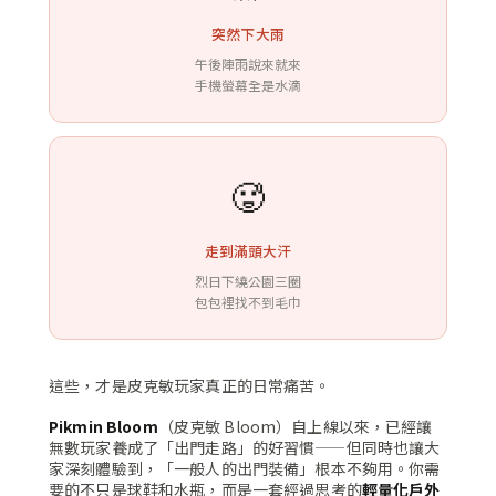
突然下大雨
午後陣雨說來就來
手機螢幕全是水滴
🥵
走到滿頭大汗
烈日下繞公園三圈
包包裡找不到毛巾
這些，才是皮克敏玩家真正的日常痛苦。
Pikmin Bloom
（皮克敏 Bloom）自上線以來，已經讓
無數玩家養成了「出門走路」的好習慣——但同時也讓大
家深刻體驗到，「一般人的出門裝備」根本不夠用。你需
要的不只是球鞋和水瓶，而是一套經過思考的
輕量化戶外