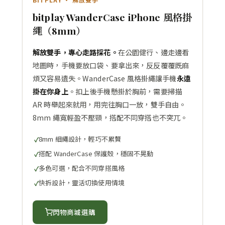
bitplay WanderCase iPhone 風格掛
繩（8mm）
解放雙手，專心走路採花。
在公園健行、邊走邊看
地圖時，手機要放口袋、要拿出來，反反覆覆既麻
煩又容易遺失。WanderCase 風格掛繩讓手機
永遠
掛在你身上
。扣上後手機懸掛於胸前，需要掃描
AR 時舉起來就用，用完往胸口一放，雙手自由。
8mm 繩寬輕盈不壓頸，搭配不同穿搭也不突兀。
8mm 細繩設計，輕巧不累贅
搭配 WanderCase 保護殼，穩固不晃動
多色可選，配合不同穿搭風格
快拆設計，靈活切換使用情境
閃物商城選購