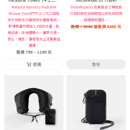
Matador NanoDry Packable
口袋型奈米快乾毛巾
Backpack 環球探索壯遊背包
GlobeRider35 完美融合了傳統旅
Shower Towel鬥牛士二代口袋型
行袋的高效收納與登山背包的耐用
35L
奈米快乾毛巾運用奈米纖維製成，
舒適與防護性。
輕薄輕量可吸收2.3倍的水量，乾
售價：
9504
優惠價
6480
元
燥迅速，收納體積小，攜帶方便，
登山，健走，露營及水上活動最佳
選擇！
售價
799
-
1299
元
選購
售完