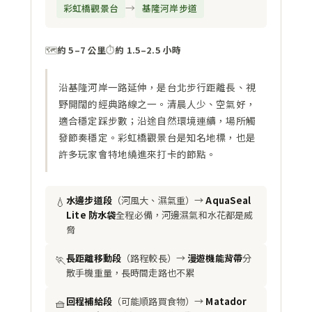
→
彩虹橋觀景台
基隆河岸步道
🗺️
約 5–7 公里
⏱️
約 1.5–2.5 小時
沿基隆河岸一路延伸，是台北步行距離長、視
野開闊的經典路線之一。清晨人少、空氣好，
適合穩定踩步數；沿途自然環境連續，場所觸
發節奏穩定。彩虹橋觀景台是知名地標，也是
許多玩家會特地繞進來打卡的節點。
💧
水邊步道段
（河風大、濕氣重）→
AquaSeal
Lite 防水袋
全程必備，河邊濕氣和水花都是威
脅
🏃
長距離移動段
（路程較長）→
漫遊機能背帶
分
散手機重量，長時間走路也不累
🧺
回程補給段
（可能順路買食物）→
Matador