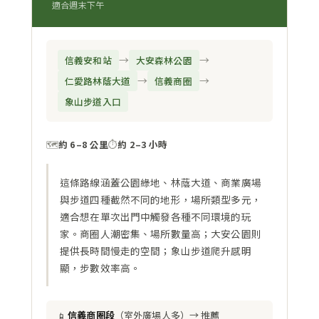
適合週末下午
→
→
信義安和站
大安森林公園
→
→
仁愛路林蔭大道
信義商圈
象山步道入口
🗺️
約 6–8 公里
⏱️
約 2–3 小時
這條路線涵蓋公園綠地、林蔭大道、商業廣場
與步道四種截然不同的地形，場所類型多元，
適合想在單次出門中觸發各種不同環境的玩
家。商圈人潮密集、場所數量高；大安公園則
提供長時間慢走的空間；象山步道爬升感明
顯，步數效率高。
📱
信義商圈段
（室外廣場人多）→ 推薦