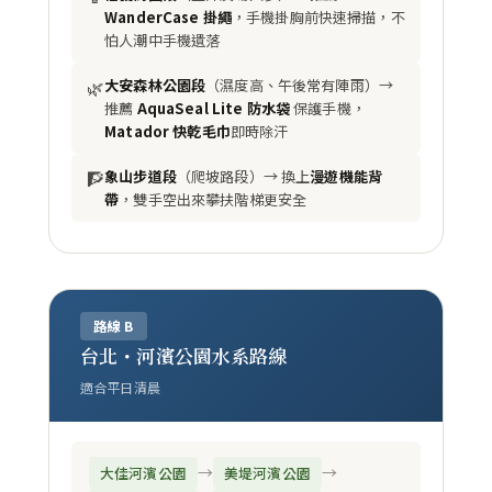
WanderCase 掛繩
，手機掛胸前快速掃描，不
怕人潮中手機遺落
🌿
大安森林公園段
（濕度高、午後常有陣雨）→
推薦
AquaSeal Lite 防水袋
保護手機，
Matador 快乾毛巾
即時除汗
🧗
象山步道段
（爬坡路段）→ 換上
漫遊機能背
帶
，雙手空出來攀扶階梯更安全
路線 B
台北・河濱公園水系路線
適合平日清晨
→
→
大佳河濱公園
美堤河濱公園