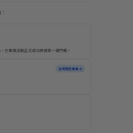
苗
：
點，也象徵活動正式成功跨過第一道門檻。
台灣限定機會 ⛄
。