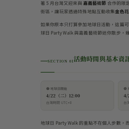
著 5 月台灣又迎來與
嘉義藝術節
合作的限
街區，讓玩家透過特殊地點互動收集
金色花
如果你原本只打算參加地球日活動，這篇可
球日 Party Walk 與嘉義藝術節迷你散步
活動時間與基本資
SECTION 01
🟢 地球日開始
🔴
4/22（二）12:00
4
台灣時間 UTC+8
台灣
地球日 Party Walk 的重點不在個人步數