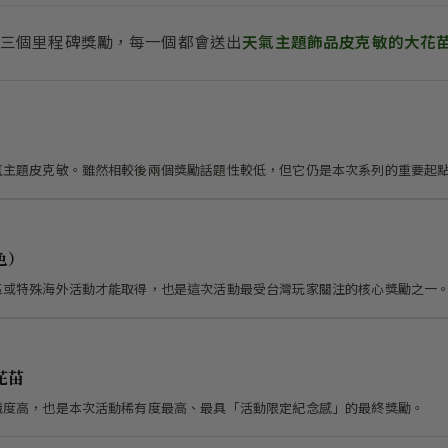
三個里程碑獎勵，每一個都會送出
天氣主題飾品皮克敏的大花
氣主題皮克敏。雖然相較後兩個獎勵話題性較低，但它仍是本次系列的重要起
色）
區或特殊海外活動才能取得，也是這次活動最受台灣玩家關注的核心獎勵之一
花苗
識度高，也是本次活動稀有度最高、最具「活動限定紀念感」的最終獎勵。