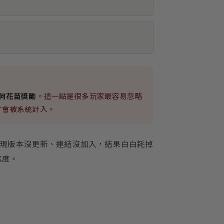
何花苗獎勵
。這一點是很多玩家最容易忽略
錄才會被系統計入。
才發現版本沒更新、連結沒加入，結果白白耗掉
進度。