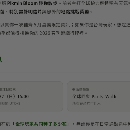
定版
Pikmin Bloom 迷你散步
。前者主打全球協力解鎖稀有天氣
苗
、
特別設計明信片
與額外的
地點挑戰獎勵
。
以幫你一次補齊 5 月嘉義限定資訊；如果你是台灣玩家，想趁
，幾乎都值得排進你的 2026 春季遊戲行程裡。
訊
 地球日結束
🌐 活動類型
/27（日）16:00
全球同步 Party Walk
時間 UTC+8
所有花朵均可計入
，而在於「
全球玩家共同種了多少花
」。無論你是在日常通勤途中