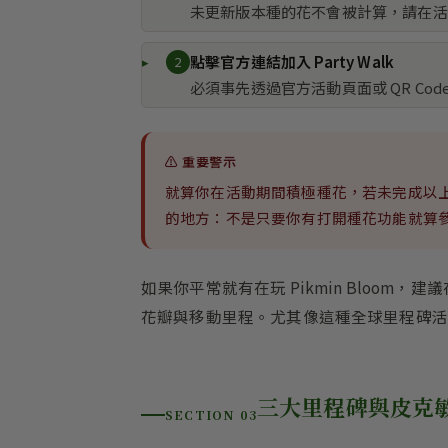
未更新版本種的花不會被計算，請在活
點擊官方連結加入 Party Walk
2
必須事先透過官方活動頁面或 QR Co
⚠️ 重要警示
就算你在活動期間積極種花，若未完成以
的地方：不是只要你有打開種花功能就算參加
如果你平常就有在玩 Pikmin Blo
花瓣與移動里程。尤其像這種全球里程碑活
三大里程碑與皮克
SECTION 03