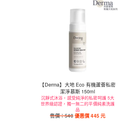
【Derma】大地 Eco 有機蘆薈私密
潔淨慕斯 150ml
沉靜式沐浴，感受純淨的私密呵護 5大
世界級認證，獨一無二的平價純素洗護
品
售價：
540
優惠價
445
元