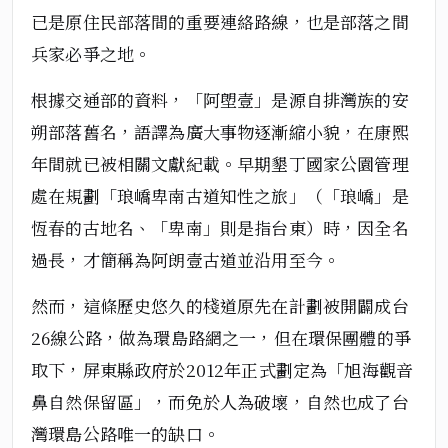
已是原住民部落間的重要連絡路線，也是部落之間
兵家必爭之地。
根據交通部的資料，「阿塱壹」是源自排灣族的安
朔部落舊名，語譯為廣大事物逐漸縮小貌，在康熙
年間就已被相關文獻紀載。早期墾丁國家公園管理
處在規劃「琅嶠卑南古道知性之旅」（「琅嶠」是
恆春的古地名、「卑南」則是指台東）時，因全名
過長，才簡稱為阿朗壹古道並沿用至今。
然而，這條歷史悠久的棧道原先在計劃被開闢成台
26線公路，做為環島路網之一，但在環保團體的爭
取下，屏東縣政府於2012年正式劃定為「旭海觀音
鼻自然保留區」，而免於人為破壞，自然也成了台
灣環島公路唯一的缺口。