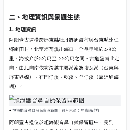
二、地理資訊與景觀生態
1. 地理資訊
阿朗壹古道橫跨
屏東縣牡丹鄉旭海村
與
台東縣達仁
鄉南田村
，北至
塔瓦溪出海口
，全長里程約為
8公
里
，海拔介於
5公尺至125公尺
之間。古道呈南北走
向，由北向南依次跨越主要溪流為
塔瓦溪
（台東與
屏東界線）、
石門仔溪、乾溪、羊仔溪
（靠近旭海
端）。
旭海觀音鼻自然保留區範圍 | 圖片來源：屏東縣政府
阿朗壹古道位於旭海觀音鼻自然保留區中，受到