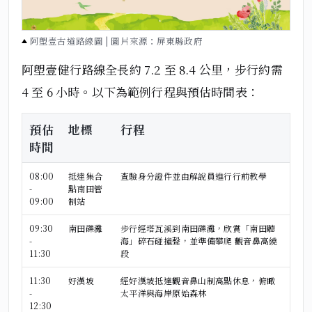
阿塱壹古道路線圖 | 圖片來源：屏東縣政府
阿塱壹健行路線全長約
7.2 至 8.4 公里
，步行約需
4 至 6 小時。以下為範例行程與預估時間表：
預估
地標
行程
時間
08:00
抵達集合
查驗身分證件並由解說員進行行前教學
-
點南田管
09:00
制站
09:30
南田礫灘
步行經
塔瓦溪到南田礫灘
，欣賞「南田聽
-
海」碎石碰撞聲，並準備攀爬
觀音鼻高繞
11:30
段
11:30
好漢坡
經好漢坡
抵達觀音鼻山制高點休息，俯瞰
-
太平洋與海岸原始森林
12:30