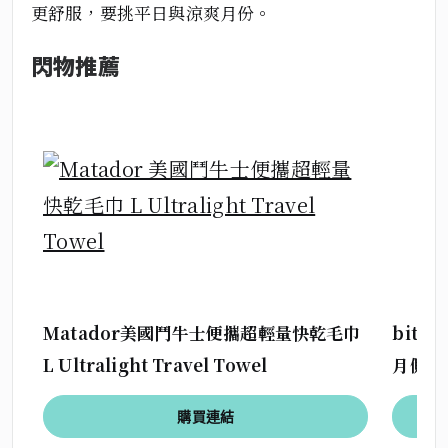
更舒服，要挑平日與涼爽月份。
閃物推薦
Matador美國鬥牛士便攜超輕量快乾毛巾
bitp
L Ultralight Travel Towel
月側背
購買連結