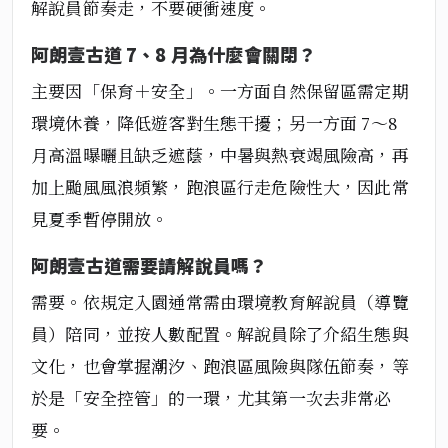
解說員節奏走，不要硬衝速度。
阿朗壹古道 7、8 月為什麼會關閉？
主要因「保育＋安全」。一方面自然保留區需定期
環境休養，降低遊客對生態干擾；另一方面 7～8
月高溫曝曬且缺乏遮蔭，中暑與熱衰竭風險高，再
加上颱風風浪頻繁，跑浪區行走危險性大，因此常
見夏季暫停開放。
阿朗壹古道需要請解說員嗎？
需要。依規定入園通常需由環境教育解說員（導覽
員）陪同，並按人數配置。解說員除了介紹生態與
文化，也會掌握潮汐、跑浪區風險與隊伍節奏，等
於是「安全控管」的一環，尤其第一次去非常必
要。