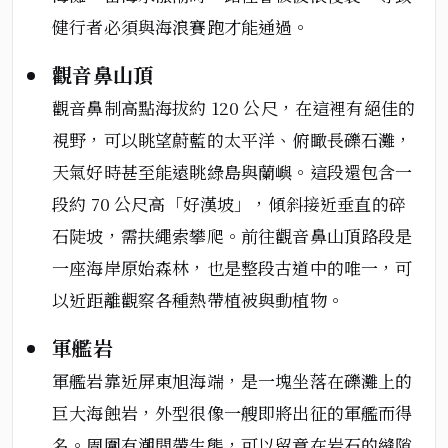
健行者必須與海浪賽跑才能通過。
觀音鼻山頂
觀音鼻制高點海拔約 120 公尺，在這裡有絕佳的
視野，可以眺望蔚藍的太平洋、俯瞰長礫石灘，
天氣好時甚至能遠眺綠島與蘭嶼。這段還包含一
段約 70 公尺高「好漢坡」，傾斜接近垂直的碎
石陡坡，需扶繩索攀爬。前往觀音鼻山頂路段是
一座海岸原始森林，也是整段古道中的唯一，可
以近距離觀察各種熱帶植被與動植物。
軍艦岩
軍艦岩靠近屏東旭海端，是一塊坐落在礫灘上的
巨大海蝕岩，外型很像一艘即將出征的軍艦而得
名。周圍有潮間帶生態，可以留意在岩石的縫隙