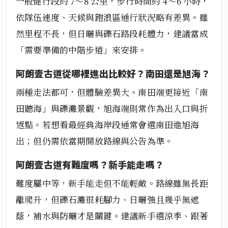
一般健行段約 7～8 公里，步行時間約 4～6 小時，
依隊伍速度、天候與跑浪區通行狀況略有差異。雖
然里程不長，但日曬與礫石路段耗體力，建議當成
「需要準備的中階步道」來安排。
阿朗壹古道從哪裡進出比較好？南田還是旭海？
兩種走法都可，但體驗差異大。南田端更接近「南
田聽海」與礫灘景觀，旭海端則常作為出入口與折
返點。若想看最經典海岸段通常會選南田進旭海
出；但仍需依當期開放路線與公告為準。
阿朗壹古道有難度嗎？新手能走嗎？
難度屬中等，新手能走但不能輕敵。路線雖無長距
離爬升，但礫石灘很耗腳力、日曬強且幾乎無遮
蔭，補水與防曬才是關鍵。建議新手選涼季、跟著