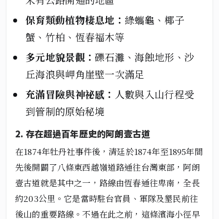
保育類動植物棲息地：
綠蠵龜、椰子
蟹、竹柏、恆春福木等
多元地貌景觀：
礫石灘、海蝕地形、沙
丘海浪與岬角崖壁一次滿足
充滿冒險與神祕感：
人數與入山行程受
到管制的原始秘境
2. 存在超過百年歷史的阿朗壹古道
在1874年牡丹社事件後，清廷於1874年至1895年間
先後開闢了八條東西越嶺道路通往台灣東部，阿朗
壹古道就是其中之一，路線由恆春通往卑南，全長
約
203公里
。它是當時駐台官員、軍隊及墾民前往
後山的重要路線。不過在此之前，這條濱海小徑早