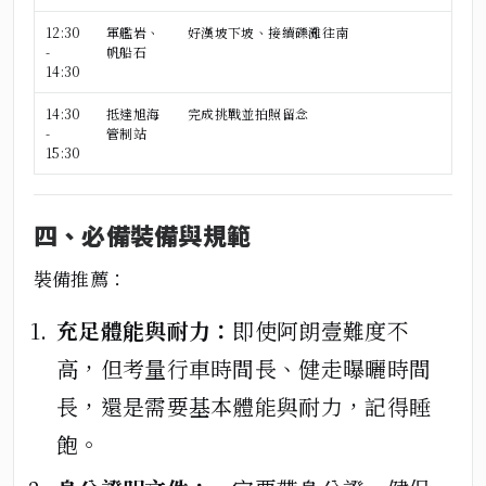
12:30
軍艦岩、
好漢坡
下坡、接續
礫灘往南
-
帆船石
14:30
14:30
抵達旭海
完成挑戰並拍照留念
-
管制站
15:30
四、必備裝備與規範
裝備推薦：
充足體能與耐力：
即使阿朗壹難度不
高，但考量行車時間長、健走曝曬時間
長，還是需要基本體能與耐力，記得睡
飽。