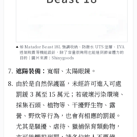
如 Matador Beast 18L 強調收納、防潑水 UTS 塗層、EVA
透氣吸震等機能設計，除了容量很夠用也能達到節省體力的
目的｜圖片來源：Shinygoods
遮陽裝備：
寬帽、太陽眼鏡。
由於是自然保護區，未經許可進入可處
罰鍰 3 萬至 15 萬元；若破壞污染環境、
採集石頭、植物等、干擾野生物、露
營、野炊等行為，也會有相應的罰鍰。
尤其是騷擾、虐待、獵捕保育類動物，
亦可能觸犯刑罰，請各位旅人不要僥