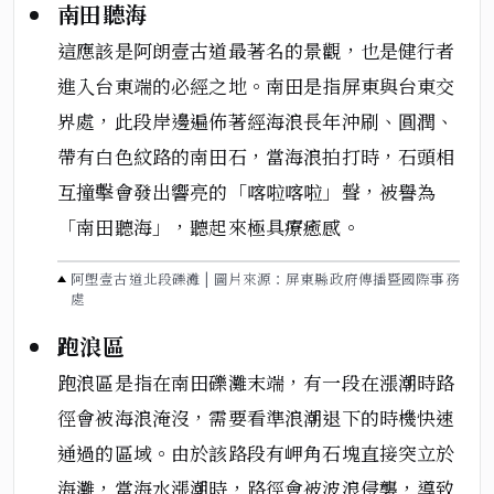
南田聽海
這應該是阿朗壹古道最著名的景觀，也是健行者
進入台東端的必經之地。南田是指屏東與台東交
界處，此段岸邊遍佈著經海浪長年沖刷、圓潤、
帶有白色紋路的南田石，當海浪拍打時，石頭相
互撞擊會發出響亮的「喀啦喀啦」聲，被譽為
「南田聽海」，聽起來極具療癒感。
阿塱壹古道北段礫灘 | 圖片來源：屏東縣政府傳播暨國際事務
處
跑浪區
跑浪區是指在南田礫灘末端，有一段在漲潮時路
徑會被海浪淹沒，需要看準浪潮退下的時機快速
通過的區域。由於該路段有岬角石塊直接突立於
海灘，當海水漲潮時，路徑會被波浪侵襲，導致