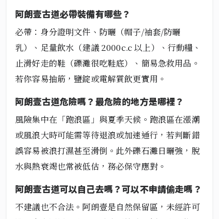
阿朗壹古道必帶裝備有哪些？
必帶：身分證明文件、防曬（帽子/袖套/防曬
乳）、足量飲水（建議 2000c.c 以上）、行動糧、
止滑好走的鞋（礫灘很吃鞋底）、簡易急救用品。
若你容易抽筋，鹽錠或電解質飲更實用。
阿朗壹古道危險嗎？最危險的地方是哪裡？
風險集中在「跑浪區」與夏季天候。跑浪區在漲潮
或風浪大時可能需等待退浪或加速通行，若判斷錯
誤容易被浪打濕甚至滑倒。此外礫石灘日曬強，脫
水與熱衰竭也常被低估，務必保守應對。
阿朗壹古道可以自己去嗎？可以不申請偷走嗎？
不建議也不合法。阿朗壹是自然保留區，未經許可