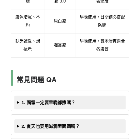
燥
霜 3.0
奢潤版
膚色暗沉、不
早晚使用，日間務必搭配
原白霜
均
防曬
缺乏彈性、想
早晚使用，質地清爽適合
彈簧霜
抗老
各膚質
常見問題 QA
1. 面霜一定要早晚都擦嗎？
2. 夏天也要用滋潤型面霜嗎？