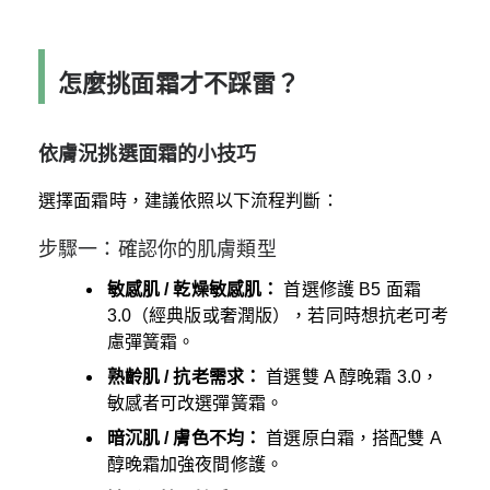
怎麼挑面霜才不踩雷？
依膚況挑選面霜的小技巧
選擇面霜時，建議依照以下流程判斷：
步驟一：確認你的肌膚類型
敏感肌 / 乾燥敏感肌：
首選修護 B5 面霜
3.0（經典版或奢潤版），若同時想抗老可考
慮彈簧霜。
熟齡肌 / 抗老需求：
首選雙 A 醇晚霜 3.0，
敏感者可改選彈簧霜。
暗沉肌 / 膚色不均：
首選原白霜，搭配雙 A
醇晚霜加強夜間修護。