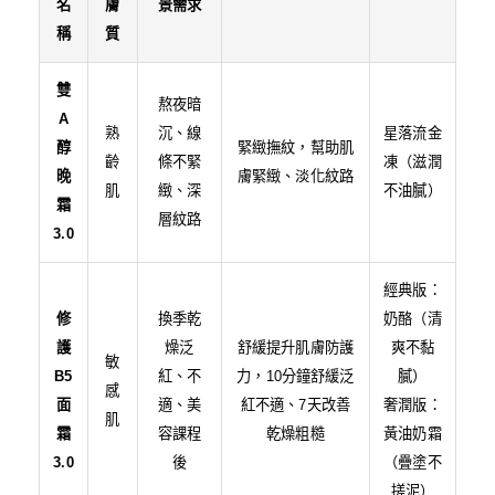
名
膚
景需求
稱
質
雙
熬夜暗
A
熟
沉、線
星落流金
醇
緊緻撫紋，幫助肌
齡
條不緊
凍（滋潤
晚
膚緊緻、淡化紋路
肌
緻、深
不油膩）
霜
層紋路
3.0
經典版：
修
換季乾
奶酪（清
護
燥泛
舒緩提升肌膚防護
爽不黏
敏
B5
紅、不
力，10分鐘舒緩泛
膩）
感
面
適、美
紅不適、7天改善
奢潤版：
肌
霜
容課程
乾燥粗糙
黃油奶霜
3.0
後
（疊塗不
搓泥）