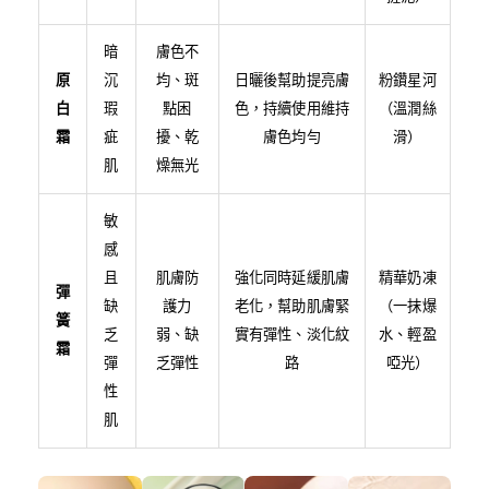
暗
膚色不
原
沉
均、斑
日曬後幫助提亮膚
粉鑽星河
白
瑕
點困
色，持續使用維持
（溫潤絲
霜
疵
擾、乾
膚色均勻
滑）
肌
燥無光
敏
感
且
肌膚防
強化同時延緩肌膚
精華奶凍
彈
缺
護力
老化，幫助肌膚緊
（一抹爆
簧
乏
弱、缺
實有彈性、淡化紋
水、輕盈
霜
彈
乏彈性
路
啞光）
性
肌