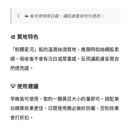
🌤️ 每天使用原白霜，讓肌膚重拾均勻透亮。
🎨 質地特色
「粉鑽星河」般的溫潤絲滑質地，推開時如絲綢般柔
順。吸收後不會有泛白或厚重感，反而讓肌膚呈現自
然透亮感。
💡 使用建議
早晚皆可使用，取約一顆黃豆大小的量即可。搭配美
白精華效果更佳，日間使用務必做好防曬，否則效果
會打折扣。