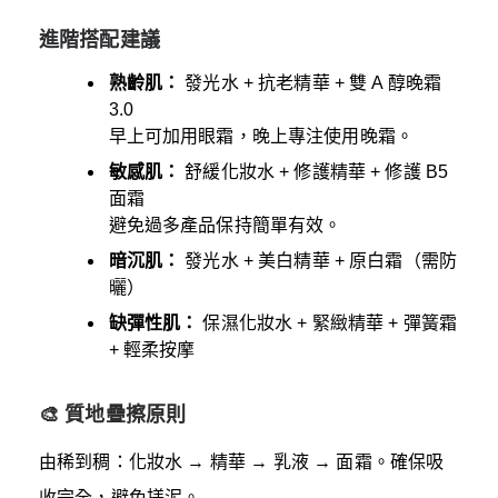
進階搭配建議
熟齡肌：
發光水 + 抗老精華 + 雙 A 醇晚霜
3.0
早上可加用眼霜，晚上專注使用晚霜。
敏感肌：
舒緩化妝水 + 修護精華 + 修護 B5
面霜
避免過多產品保持簡單有效。
暗沉肌：
發光水 + 美白精華 + 原白霜（需防
曬）
缺彈性肌：
保濕化妝水 + 緊緻精華 + 彈簧霜
+ 輕柔按摩
🎨 質地疊擦原則
由稀到稠：化妝水 → 精華 → 乳液 → 面霜。確保吸
收完全，避免搓泥。