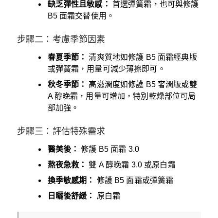
缺乏彈性且敏感：
首選彈簧霜，也可與修護
B5 面霜交替使用。
步驟二：考慮季節因素
春夏季節：
清爽質地如修護 B5 面霜經典版
或彈簧霜，用量可減少薄擦即可。
秋冬季節：
高滋潤度如修護 B5 奢潤版或雙
A 醇晚霜，用量可增加，特別乾燥部位可局
部加強。
步驟三：評估特殊需求
醫美後：
修護 B5 面霜 3.0
熬夜急救：
雙 A 醇晚霜 3.0 或原白霜
換季敏感期：
修護 B5 面霜或彈簧霜
日曬後舒緩：
原白霜