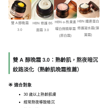
HBN 纖連蛋白
HBN α-熊果素
雙 A 醇晚霜
HBN 修護 B5
修護凝水霜(彈
曜白微精華霜
3.0
面霜 3.0
簧霜)
(原白霜)
雙 A 醇晚霜 3.0：熟齡肌，熬夜暗沉
紋路淡化（熟齡肌晚霜推薦）
🌟 適合對象
30 歲以上熟齡肌膚
經常熬夜導致暗沉