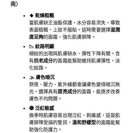
南）
🌵 乾燥粗糙
當肌膚缺乏油脂保護，水分容易流失，導致
表面粗糙、上妝不服貼。這時需要選擇
滋潤
度足夠
的面霜，強化肌膚屏障。
📉 紋路明顯
細紋的出現與肌膚缺水、彈性下降有關。含
有
抗老成分
的面霜能幫助維持肌膚彈性，淡
化紋路。
🌫️ 膚色暗沉
熬夜、壓力、紫外線都會讓膚色變得暗沉無
光。選擇具有
提亮成分
的面霜，能逐步改善
膚色不均問題。
🔴 泛紅敏感
換季時肌膚容易出現泛紅、刺痛感，這是肌
膚屏障受損的警訊。
溫和舒緩型
的面霜能幫
助強化防護力。