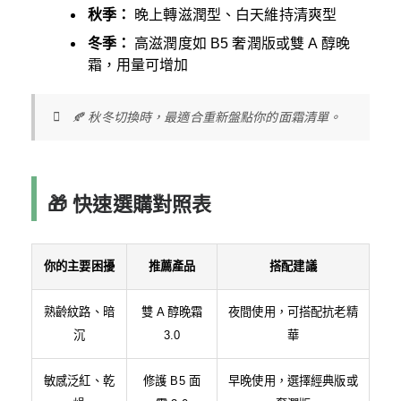
秋季：
晚上轉滋潤型、白天維持清爽型
冬季：
高滋潤度如 B5 奢潤版或雙 A 醇晚
霜，用量可增加
🍂 秋冬切換時，最適合重新盤點你的面霜清單。
🎁 快速選購對照表
你的主要困擾
推薦產品
搭配建議
熟齡紋路、暗
雙 A 醇晚霜
夜間使用，可搭配抗老精
沉
3.0
華
敏感泛紅、乾
修護 B5 面
早晚使用，選擇經典版或