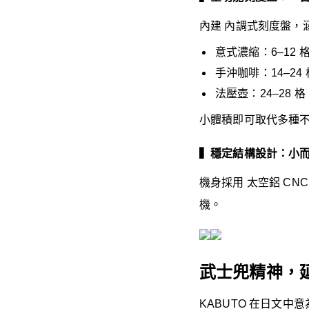
內建 內調式刻度盤，
意式濃縮：6–12 
手沖咖啡：14–24 
法壓壺：24–28 格
小體積即可取代多種
▍穩定結構設計：小
機身採用 太空鋁 C
機。
武士兜精神，
KABUTO 在日文