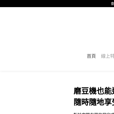
會
首頁
線上
磨豆機也能這
隨時隨地享