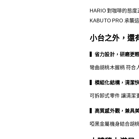
HARIO 對咖啡的
KABUTO PRO
小台之外，還
▍省力設計，研磨更
彎曲胡桃木握柄 符合
▍模組化結構，清潔
可拆卸式零件 讓清潔
▍高質感外觀，兼具
啞黑金屬機身結合胡