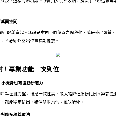
境來說，這樣的體積設計既實用又便於收納，解決了「想追求專
留桌面空間
單手即可輕鬆拿起。無論是室內不同位置之間移動，或是外出露營
納，不必額外空出位置長期擺放。
耐！專業功能一次到位
盤：小機身也有強勁研磨力
鋼 CNC 精密錐刀盤，研磨一致性高，能大幅降低細粉比例。無論
碎，都能穩定輸出，確保萃取均勻、風味清晰。
台對應多種萃取法