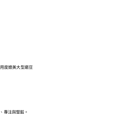
耐用度媲美大型磨豆
念、專注與堅毅。