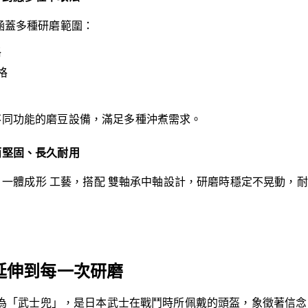
涵蓋多種研磨範圍：
格
格
不同功能的磨豆設備，滿足多種沖煮需求。
而堅固、長久耐用
NC 一體成形 工藝，搭配 雙軸承中軸設計，研磨時穩定不晃動，
延伸到每一次研磨
中意為「武士兜」，是日本武士在戰鬥時所佩戴的頭盔，象徵著信