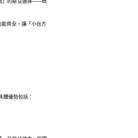
間」的磨豆選擇——既
功能齊全，讓「小台方
柄），具體優勢包括：