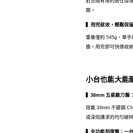
對空間有限的居住環
題。
▍用完就收，輕鬆保
重量僅約 545g，
擔。用完即可快速收
小台也能大能
▍38mm 五星錐刀
搭載 38mm 不鏽
或深焙講求的均勻破
▍全功能刻度盤：一