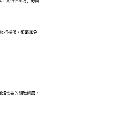
業，又怕佔地方」的問
、旅行攜帶，都毫無負
是淺焙需要的細緻研磨，