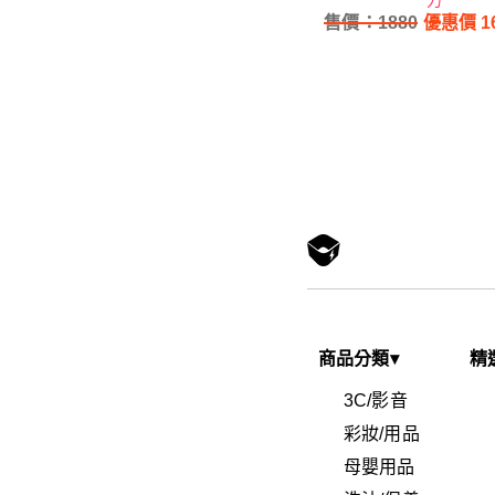
力
售價：
1880
優惠價
1
商品分類
▾
精
3C/影音
彩妝/用品
母嬰用品