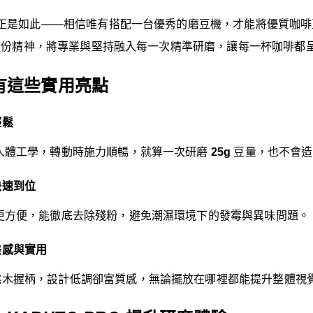
態度正是如此——相信唯有搭配一台優秀的磨豆機，才能將優質咖
 承襲這份精神，將專業與堅持融入每一次精準研磨，讓每一杯咖啡都
有這些實用亮點
輕鬆
人體工學，轉動時施力順暢，就算一次研磨
25g
豆量，也不會造
快速到位
更方便，能徹底去除殘粉，避免潮濕環境下的發霉與異味問題。
美感與實用
桃木握柄，設計低調卻富質感，無論擺放在哪裡都能提升整體視