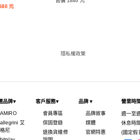
售價
1880
元
680
元
隱私權政䇿
選品牌
▾
客戶服務
▾
品牌
▾
營業時
AMIRO
會員專區
品牌故事
週一至週五 
allegrini 艾
保固登錄
媒體
休息時間 1
格尼
退換貨維修
官網特惠
(國定假
bitplay
說明