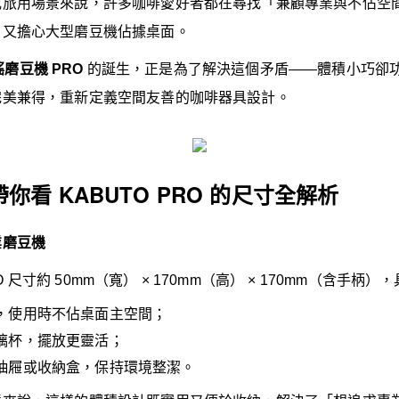
或旅用場景來說，許多咖啡愛好者都在尋找「兼顧專業與不佔空
，又擔心大型磨豆機佔據桌面。
手搖磨豆機 PRO
的誕生，正是為了解決這個矛盾——體積小巧卻
完美兼得，重新定義空間友善的咖啡器具設計。
你看 KABUTO PRO 的尺寸全解析
業磨豆機
PRO 尺寸約 50mm（寬） × 170mm（高） × 170mm（含手
，使用時不佔桌面主空間；
璃杯，擺放更靈活；
抽屜或收納盒，保持環境整潔。