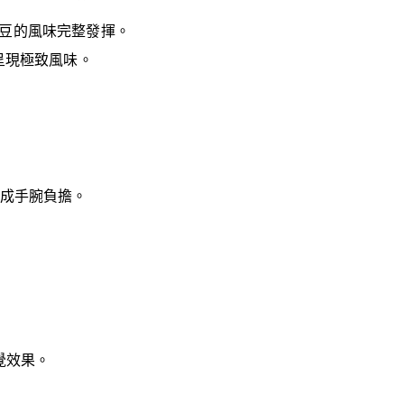
啡豆的風味完整發揮。
呈現極致風味。
成手腕負擔。
覺效果。