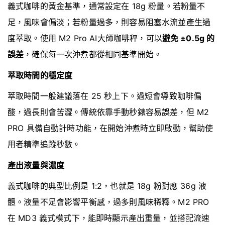
義式咖啡的黃金基準，通常設定在 18g 粉量。若粉量不
足，風味會偏淡；若粉量過多，則容易阻塞水流並產生過
度萃取。使用 M2 Pro AI大師咖啡秤，可以
避免 ±0.5g 的
誤差
，確保每一次沖煮都從相同基準開始。
萃取時間的穩定度
萃取時間一般建議落在 25 秒上下。過短會導致咖啡偏
酸，過長則會苦澀。傳統依靠手動秒錶容易誤差，但 M2
PRO 具備自動計時功能，在開始沖煮時立即啟動，幫助使
用者精準追蹤秒數。
產出液量與濃度
義式咖啡的典型比例是 1:2，也就是 18g 粉對應 36g 液
體。液量不足會影響平衡感，過多則風味稀釋。M2 PRO
在 MD3 義式模式下，能即時顯示產出重量，並搭配流速