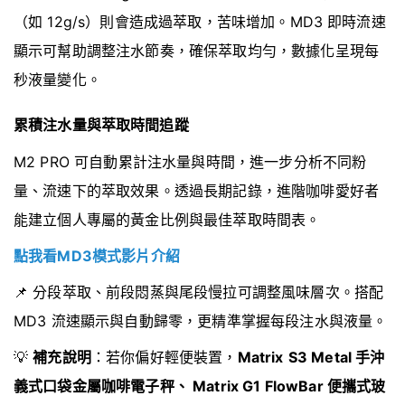
（如 12g/s）則會造成過萃取，苦味增加。MD3 即時流速
顯示可幫助調整注水節奏，確保萃取均勻，數據化呈現每
秒液量變化。
累積注水量與萃取時間追蹤
M2 PRO 可自動累計注水量與時間，進一步分析不同粉
量、流速下的萃取效果。透過長期記錄，進階咖啡愛好者
能建立個人專屬的黃金比例與最佳萃取時間表。
點我看MD3模式影片介紹
📌 分段萃取、前段悶蒸與尾段慢拉可調整風味層次。搭配
MD3 流速顯示與自動歸零，更精準掌握每段注水與液量。
💡
補充說明
：若你偏好輕便裝置，
Matrix
S3 Metal 手沖
義式口袋金屬咖啡電子秤、 Matrix G1 FlowBar 便攜式玻