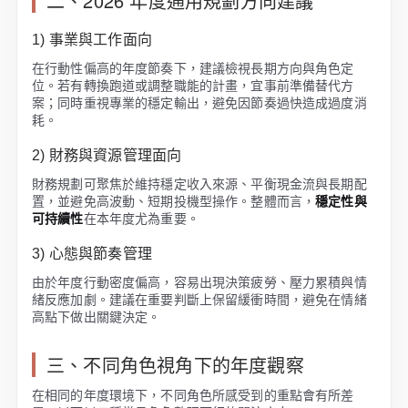
二、2026 年度通用規劃方向建議
1) 事業與工作面向
在行動性偏高的年度節奏下，建議檢視長期方向與角色定
位。若有轉換跑道或調整職能的計畫，宜事前準備替代方
案；同時重視專業的穩定輸出，避免因節奏過快造成過度消
耗。
2) 財務與資源管理面向
財務規劃可聚焦於維持穩定收入來源、平衡現金流與長期配
置，並避免高波動、短期投機型操作。整體而言，
穩定性與
可持續性
在本年度尤為重要。
3) 心態與節奏管理
由於年度行動密度偏高，容易出現決策疲勞、壓力累積與情
緒反應加劇。建議在重要判斷上保留緩衝時間，避免在情緒
高點下做出關鍵決定。
三、不同角色視角下的年度觀察
在相同的年度環境下，不同角色所感受到的重點會有所差