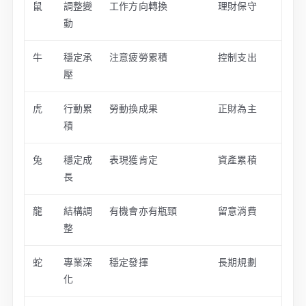
鼠
調整變
工作方向轉換
理財保守
動
牛
穩定承
注意疲勞累積
控制支出
壓
虎
行動累
勞動換成果
正財為主
積
兔
穩定成
表現獲肯定
資產累積
長
龍
結構調
有機會亦有瓶頸
留意消費
整
蛇
專業深
穩定發揮
長期規劃
化