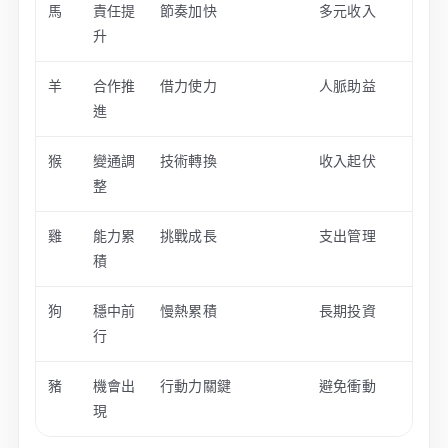
馬
責任提
節奏加快
多元收入
升
羊
合作推
借力使力
人脈助益
進
猴
變通調
技術轉換
收入起伏
整
雞
能力累
挑戰成長
支出管理
積
狗
穩中前
慢熱累積
長期投資
行
豬
機會出
行動力關鍵
避免衝動
現