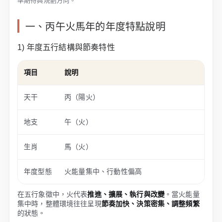
準期待與規劃方向。
一、丙午火馬年的年度特點說明
1) 年度五行結構與節奏特性
項目
說明
天干
丙（陽火）
地支
午（火）
生肖
馬（火）
年度型態
火能量集中、行動性偏高
在五行象徵中，火代表
推進、擴展、執行與改變
。當火能量
集中時，整體環境往往呈現
節奏加快、決策密集、調整頻繁
的狀態。